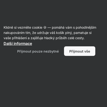
Aktin
Recepty
Klidně si vezměte cookie 🍪 — pomáhá vám s pohodlnějším
Proteinové lívance s borůvkami
nakupováním tím, že udržuje váš košík plný, pamatuje si
vaše přihlášení a zajišťuje hladký průběh celé cesty.
Aktin redakce
Další informace
20 min.
Sdílet
Komentáře
11
269
Přijmout pouze nezbytné
Přijmout vše