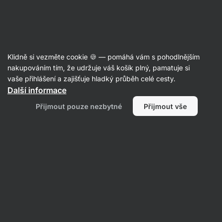
Aktin
Recepty s těstovinami
Klidně si vezměte cookie 🍪 — pomáhá vám s pohodlnějším
nakupováním tím, že udržuje váš košík plný, pamatuje si
Filtrovat
Řazení
:
Nejpopulárnější
1
vaše přihlášení a zajišťuje hladký průběh celé cesty.
Další informace
Avokádové
Přijmout pouze nezbytné
Přijmout vše
špagety