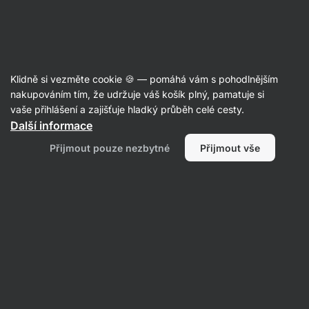
Aktin
Články
Klidně si vezměte cookie 🍪 — pomáhá vám s pohodlnějším
Trénink pro ektomorfa
nakupováním tím, že udržuje váš košík plný, pamatuje si
vaše přihlášení a zajišťuje hladký průběh celé cesty.
Aktin redakce
05. 09. 2014
Další informace
Sdílet
Komentáře
4
1
Přijmout pouze nezbytné
Přijmout vše