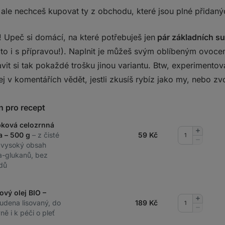
 ale nechceš kupovat ty z obchodu, které jsou plné přidaný
 Upeč si domácí, na které potřebuješ jen
pár základních su
a to i s přípravou!). Naplnit je můžeš svým oblíbeným ovoce
vit si tak pokaždé trošku jinou variantu. Btw, experimento
j v komentářích vědět, jestli zkusíš rybíz jako my, nebo zvo
n pro recept
pková celozrnná
Přidat
 – 500 g
– z čisté
59
Kč
množství
Odebrat
, vysoký obsah
množství
a-glukanů, bez
dů
ový olej BIO –
Přidat
tudena lisovaný, do
189
Kč
množství
Odebrat
ě i k péči o pleť
množství