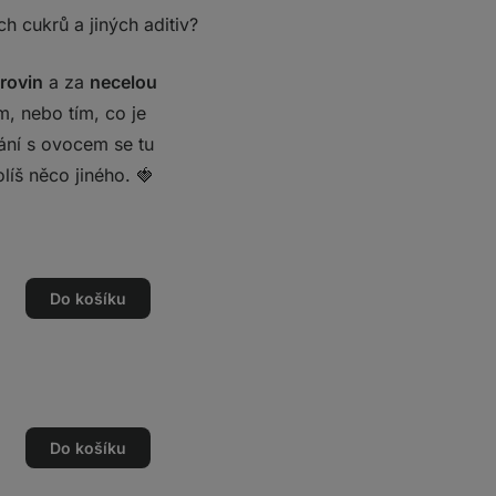
ch cukrů a jiných aditiv?
rovin
a za
necelou
m, nebo tím, co je
vání s ovocem se tu
líš něco jiného. 🍓
Do košíku
Do košíku