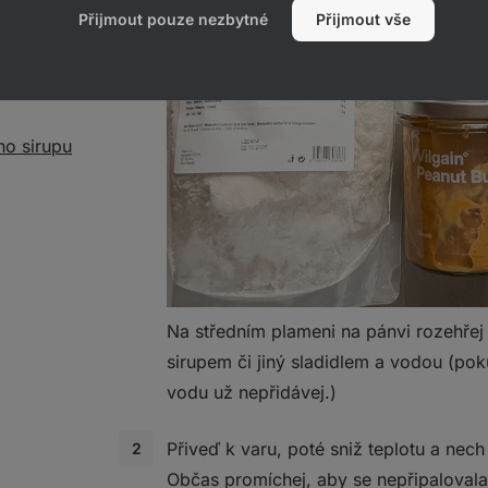
Přijmout pouze nezbytné
Přijmout vše
nu
ho sirupu
Na středním plameni na pánvi rozehřej
sirupem či jiný sladidlem a vodou (p
vodu už nepřidávej.)
Přiveď k varu, poté sniž teplotu a nech
Občas promíchej, aby se nepřipaloval