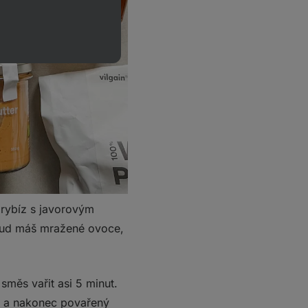
 rybíz s javorovým
okud máš mražené ovoce,
 směs vařit asi 5 minut.
a a nakonec povařený