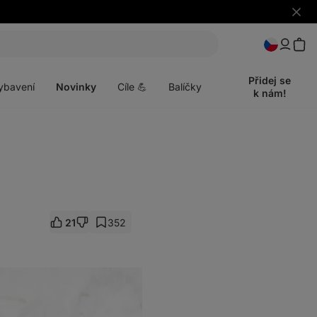
Skrýt
upozo
t
Otevřít
menu
Přidej se
ybavení
Novinky
Cíle 💪
Balíčky
k nám!
21
352