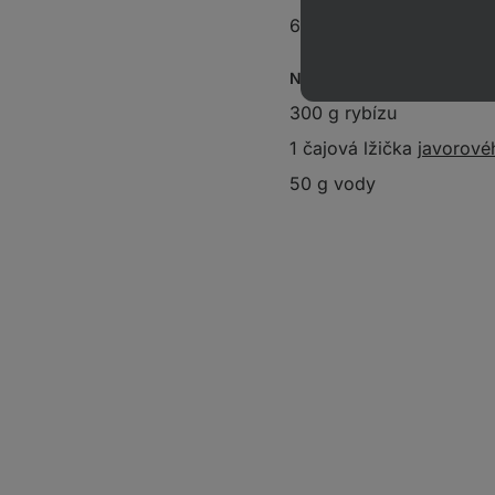
60 g
vanilkového protei
Na ovocnou vrstvu:
300 g rybízu
1 čajová lžička
javorové
50 g vody