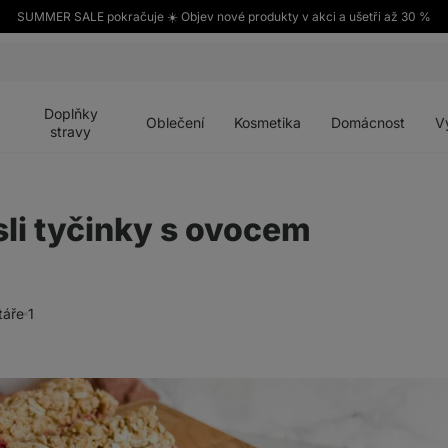
SUMMER SALE pokračuje ☀️ Objev nové produkty v akci a ušetři až 30 %
Otevřít
Otevřít
Otevřít
Otevřít
Otevří
menu
menu
menu
menu
menu
Doplňky
Oblečení
Kosmetika
Domácnost
V
stravy
li tyčinky s ovocem
táře
1