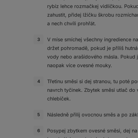
rybíz lehce rozmačkej vidličkou. Poku
zahustit, přidej lžičku škrobu rozmích
a nech chvíli prohřát.
V míse smíchej všechny ingredience n
držet pohromadě, pokud je příliš hutná
vody nebo arašídového másla. Pokud je
naopak více ovesné mouky.
Třetinu směsi si dej stranou, tu poté p
navrch tyčinek. Zbytek směsi utlač d
chlebíček.
Následně přilij ovocnou směs a po zákla
Posypej zbytkem ovesné směsi, dej na