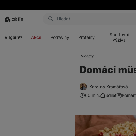
Aktin
Otevřít
Otevřít
Otevřít
Otevřít
menu
menu
menu
menu
Sportovní
Vilgain®
Akce
Potraviny
Proteiny
výživa
Recepty
Domácí müs
Karolína Kramářová
60 min.
Sdílet
Komen