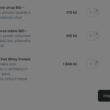
ový sirup BIO –
Přidat
 přírodní sladidlo z
179
Kč
množství
Odebrat
melovou chutí
množství
dové máslo BIO –
Přidat
 z jemně vzduchem
109
Kč
množství
Odebrat
šídů bez přidaného
množství
oli
-Fed Whey Protein
Přidat
mléka krav
1 849
Kč
množství
Odebrat
ou z udržitelných
množství
stévií,
 za nízkých teplot
Při