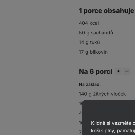
1 porce obsahuje
404 kcal
50 g sacharidů
14 g tuků
17 g bílkovin
Na 6 porcí
Na základ:
140 g žitných vloček
160 g
ovesné mouky
40 g
kokosového oleje
100 g
javorového sirupu
Klidně si vezměte
košík plný, pamatuj
70 g
arašídového másla