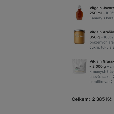
Vilgain Javor
250 ml
– 100%
Kanady s kara
Vilgain Araší
350 g
– 100%
pražených ara
cukru, tuku a s
Vilgain Grass
– 2 000 g
– z 
krmených tráv
chovů, slazený 
ultrafiltrovaný
Celkem:
2 385
Kč