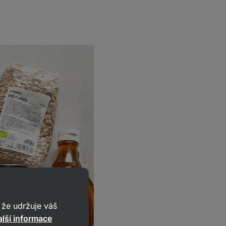
že udržuje váš
lší informace