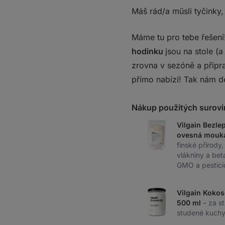
Máš rád/a müsli tyčinky,
Máme tu pro tebe řešení!
hodinku
jsou na stole (
zrovna v sezóně a připra
přímo nabízí! Tak nám de
Nákup použitých surovi
Vilgain Bezle
ovesná mouka
finské přírody
vlákniny a bet
GMO a pestici
Vilgain Kokos
500 ml
– za s
studené kuchyn