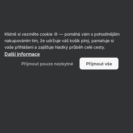
Aktin
Články
Klidně si vezměte cookie 🍪 — pomáhá vám s pohodlnějším
Full-body trénink: jak na trénink
nakupováním tím, že udržuje váš košík plný, pamatuje si
vaše přihlášení a zajišťuje hladký průběh celé cesty.
celého těla?
Další informace
Aktin redakce
17. 01. 2019
Přijmout pouze nezbytné
Přijmout vše
Sdílet
Komentáře
11
14