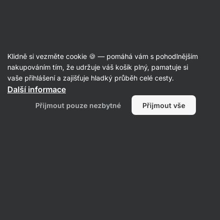
Aktin
Recepty
Klidně si vezměte cookie 🍪 — pomáhá vám s pohodlnějším
Křupavý květák v horkovzdušné
nakupováním tím, že udržuje váš košík plný, pamatuje si
vaše přihlášení a zajišťuje hladký průběh celé cesty.
fritéze
Další informace
Šárka Chynová
Přijmout pouze nezbytné
Přijmout vše
30 min.
Sdílet
Komentáře
33
767