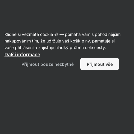
Aktin
Recepty
Klidně si vezměte cookie 🍪 — pomáhá vám s pohodlnějším
Kuřecí kapsa plněná sušenými
nakupováním tím, že udržuje váš košík plný, pamatuje si
vaše přihlášení a zajišťuje hladký průběh celé cesty.
rajčaty a mozzarellou
Další informace
Aktin redakce
Přijmout pouze nezbytné
Přijmout vše
30 min.
Sdílet
Komentáře
14
418