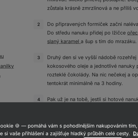
zůstala krásně zmrzlinová a ne příliš 
Do připravených formiček začni nalév
Do středu nanuku přidej po lžičce
ořec
slaný karamel
a šup s tím do mrazáku.
nu
Druhý den si ve vyšší nádobě rozehřej
anilky
kokosového oleje a jednotlivé nanuky
rozteklé čokolády. Na nic nečekej a op
a
tentokrát minimálně na 3 hodiny.
Pak už je na tobě, jestli si hotové nan
Můžeš je pokapat čokoládovou polevo
řké
ovoce
, kokos, ořechy apod. Tuhle kre
na tobě. Jen se nám pak nezapomeň p
 cookie 🍪 — pomáhá vám s pohodlnějším nakupováním tím, 
ho oleje
e si vaše přihlášení a zajišťuje hladký průběh celé cesty.
Da
třeba na Instagramu s označením
@vil