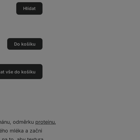
Hlídat
Do košíku
dat vše do košíku
anánu, odměrku
proteinu
,
nného mléka a začni
 na to, aby textura