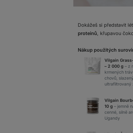
Dokážeš si představit lé
proteinů
, křupavou čoko
Nákup použitých surovi
Vilgain Grass
– 2 000 g
– z 
krmených tráv
chovů, slazený 
ultrafiltrovaný
Vilgain Bourb
10 g
– jemně n
cenné, silně a
Ugandy