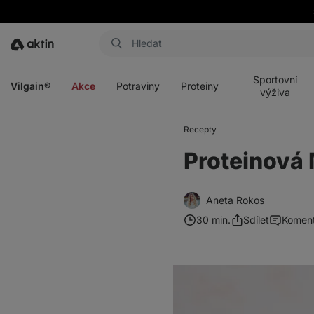
Aktin
Otevřít
Otevřít
Otevřít
Otevřít
menu
menu
menu
menu
Sportovní
Vilgain®
Akce
Potraviny
Proteiny
výživa
Recepty
Proteinová
Aneta Rokos
30 min.
Sdílet
Komen