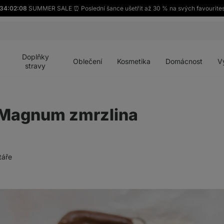
34:02:07
SUMMER SALE ⏰ Poslední šance ušetřit až 30 % na svých favourite
Otevřít
Otevřít
Otevřít
Otevřít
Otevří
menu
menu
menu
menu
menu
Doplňky
Oblečení
Kosmetika
Domácnost
V
stravy
 Magnum zmrzlina
táře