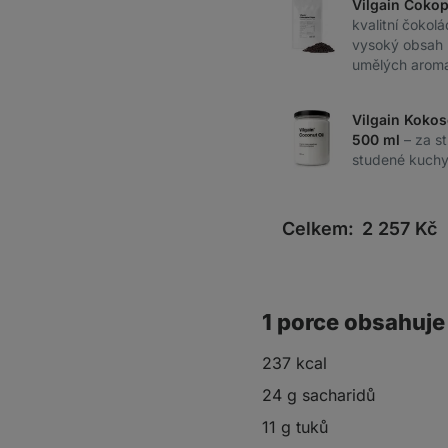
Vilgain Čoko
kvalitní čokolá
vysoký obsah 
umělých aromat
Vilgain Kokos
500 ml
– za s
studené kuchyn
Celkem:
2 257
Kč
1 porce obsahuje
237 kcal
24 g sacharidů
11 g tuků