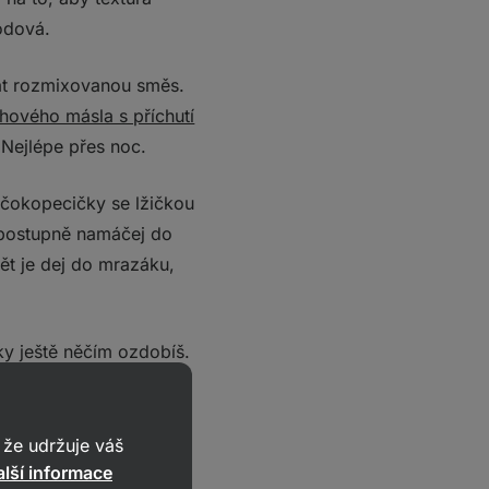
vodová.
at rozmixovanou směs.
hového másla s příchutí
 Nejlépe přes noc.
 čokopecičky se lžičkou
 postupně namáčej do
ět je dej do mrazáku,
uky ještě něčím ozdobíš.
u, přidat
lyofilizované
ativní část už necháme
ochlubit s výsledkem
že udržuje váš
lší informace
gainrecepty
. :)