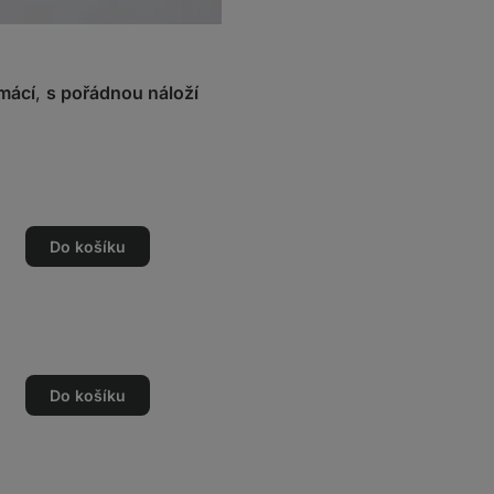
mácí
,
s pořádnou náloží
Do košíku
Do košíku