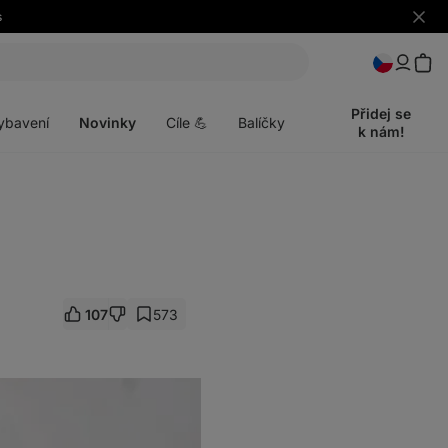
s
Skrýt
upozo
t
Otevřít
menu
Přidej se
ybavení
Novinky
Cíle 💪
Balíčky
k nám!
107
573