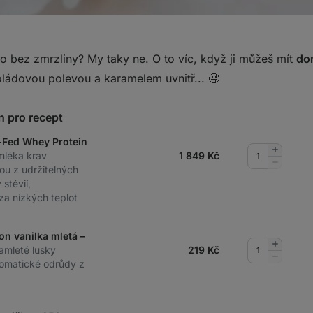
to bez zmrzliny? My taky ne. O to víc, když ji můžeš mít
do
ládovou polevou a karamelem uvnitř... 🤤
n pro recept
-Fed Whey Protein
Přidat
mléka krav
1 849
Kč
množství
Odebrat
ou z udržitelných
množství
stévií,
 za nízkých teplot
on vanilka mletá –
Přidat
amleté lusky
219
Kč
množství
Odebrat
romatické odrůdy z
množství