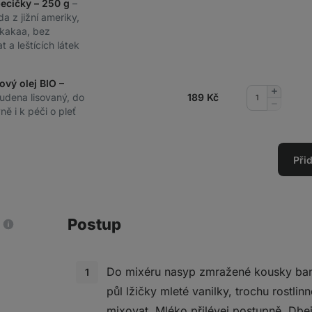
pecičky – 250 g
–
da z jižní ameriky,
kakaa, bez
 a leštících látek
ový olej BIO –
Přidat
tudena lisovaný, do
189
Kč
množství
Odebrat
ě i k péči o pleť
množství
Při
Postup
Do mixéru nasyp zmražené kousky b
půl lžičky mleté vanilky, trochu rostli
mixovat. Mléko přilévej postupně. Dbej