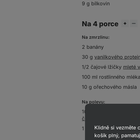
9 g bílkovin
Na 4 porce
Na zmrzlinu:
2 banány
30 g
vanilkového protei
1/2 čajové lžičky
mleté v
100 ml rostlinného mlék
10 g ořechového másla
Na polevu:
100 g
čokopeciček z ho
čokolády
Klidně si vezměte
1 čajová lžička
kokosové
košík plný, pamatuj