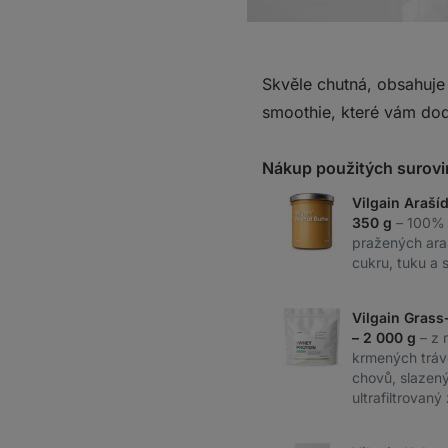
Skvěle chutná, obsahuje
smoothie, které vám dod
Nákup použitých surovi
Vilgain Araší
350 g
– 100%
pražených ara
cukru, tuku a s
Vilgain Grass
– 2 000 g
– z 
krmených tráv
chovů, slazený 
ultrafiltrovaný