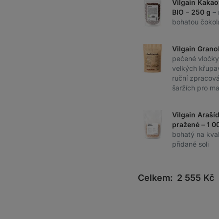
Vilgain Kaka
BIO – 250 g
–
bohatou čokol
Vilgain Grano
pečené vločky
velkých křupa
ruční zpracov
šaržích pro ma
Vilgain Araší
pražené – 1 0
bohatý na kval
přidané soli
Celkem:
2 555
Kč