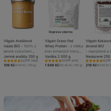
Doprava zdarma
Vilgain Arašídové
Vilgain Grass-Fed
Vilgain Kakaov
máslo BIO
⁠–⁠ 100% z
Whey Protein
⁠–⁠ z mléka
drcené BIO
jemně vzduchem
krav krmených trávou
⁠–⁠ nepražené a 
pražených arašídů bez
Jemné arašídy 350 g
z udržitelných chovů,
Vanilka 2 000 g
bohatou čokol
Neslazené 250
7806
2410
2331
3113
102
přidaného cukru, tuku
slazený stévií,
chutí
Hodnocení
Hodnocení
Hodnocení
Oblíbené
Oblíbené
Ob
4.8/5,
4.6/5,
4.9/5,
109 Kč
1 849 Kč
219 Kč
(31,14 Kč / 100 g)
(92,45 Kč / 100 g)
(87,60 Kč /
a soli
ultrafiltrovaný za
2331
3113
102
recenzí
recenzí
recenzí
nízkých teplot
Krtkův
dort
do
skleničky