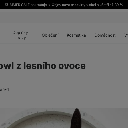
SUMMER SALE pokračuje ☀️ Objev nové produkty v akci a ušetři až 30 %
Otevřít
Otevřít
Otevřít
Otevřít
Otevří
menu
menu
menu
menu
menu
Doplňky
Oblečení
Kosmetika
Domácnost
V
stravy
wl z lesního ovoce
áře
1