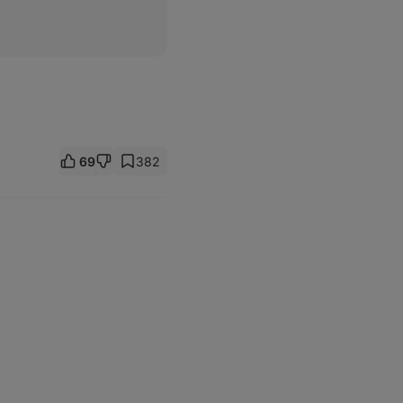
69
382