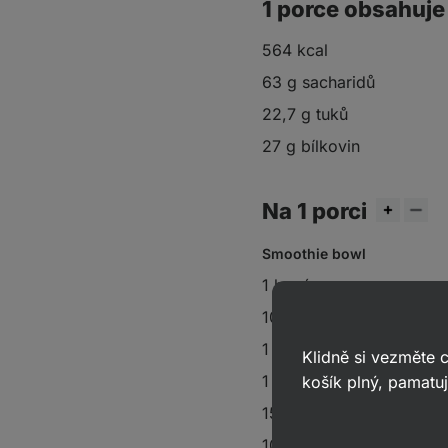
1 porce obsahuje
564 kcal
63 g sacharidů
22,7 g tuků
27 g bílkovin
Na 1 porci
Smoothie bowl
1 banán
100 g mražených malin
1 lžíce
arašídového másl
Klidně si vezměte
1 čajová lžička karobu
košík plný, pamatuj
15 g
vanilkového protei
100 ml mléka