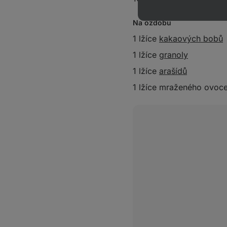
Na ozdobu
1 lžíce
kakaových bobů
1 lžíce
granoly
1 lžíce
arašídů
1 lžíce mraženého ovoc