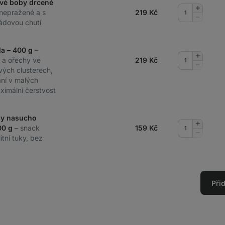
ové boby drcené
Přidat
 nepražené a s
219
Kč
množství
Odebrat
ádovou chutí
množství
la – 400 g
–
Přidat
 a ořechy ve
219
Kč
množství
Odebrat
vých clusterech,
množství
ání v malých
ximální čerstvost
dy nasucho
Přidat
00 g
– snack
159
Kč
množství
Odebrat
itní tuky, bez
množství
Při