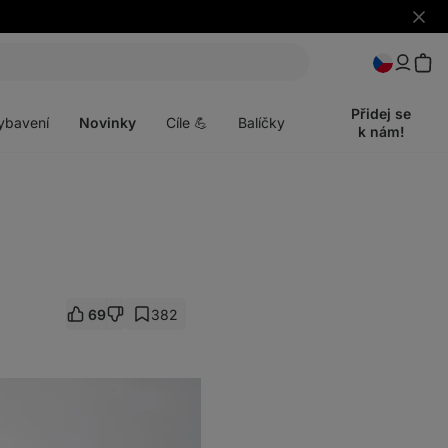
Skrýt
upozo
t
Otevřít
menu
Přidej se
ybavení
Novinky
Cíle 💪
Balíčky
k nám!
69
382