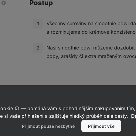
Postup
Všechny suroviny na smoothie bowl d
a rozmixujeme do krémové konzistenc
Naši smoothie bowl můžeme dozdobi
boby, arašídy či extra mraženým ovoc
a
 cookie 🍪 — pomáhá vám s pohodlnějším nakupováním tím, 
e si vaše přihlášení a zajišťuje hladký průběh celé cesty.
Da
nu
Přijmout pouze nezbytné
Přijmout vše