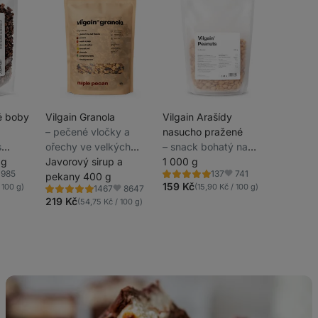
é boby
Vilgain Granola
Vilgain Arašídy
⁠–⁠ pečené vločky a
nasucho pražené
s
ořechy ve velkých
⁠–⁠ snack bohatý na
ádovou
 g
křupavých clusterech,
Javorový sirup a
kvalitní tuky, bez
1 000 g
985
741
137
ruční zpracování v
pekany 400 g
přidané soli
Hodnocení
líbené
Oblíbené
5.0/5,
159 Kč
 100 g)
(15,90 Kč / 100 g)
8647
1467
malých šaržích pro
Hodnocení
Oblíbené
137
4.8/5,
219 Kč
(54,75 Kč / 100 g)
recenzí
maximální čerstvost
1467
recenzí
Zdravé
cheesecake
brownies