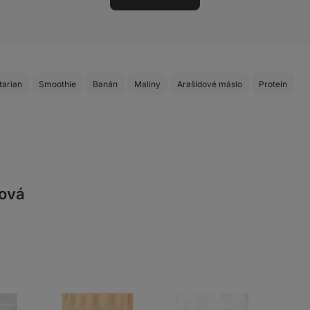
tarian
Smoothie
Banán
Maliny
Arašídové máslo
Protein
vová