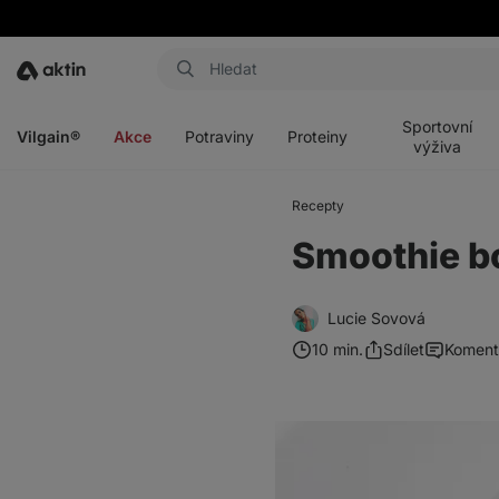
Aktin
Otevřít
Otevřít
Otevřít
Otevřít
menu
menu
menu
menu
Sportovní
Vilgain®
Akce
Potraviny
Proteiny
výživa
Recepty
Smoothie bo
Lucie Sovová
10 min.
Sdílet
Koment