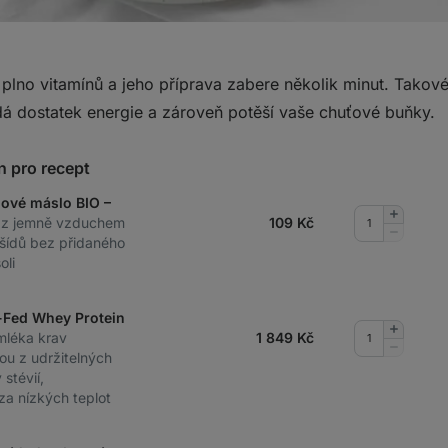
 plno vitamínů a jeho příprava zabere několik minut. Takov
á dostatek energie a zároveň potěší vaše chuťové buňky.
n pro recept
dové máslo BIO –
Přidat
 z jemně vzduchem
109
Kč
množství
Odebrat
šídů bez přidaného
množství
oli
-Fed Whey Protein
Přidat
mléka krav
1 849
Kč
množství
Odebrat
ou z udržitelných
množství
stévií,
 za nízkých teplot