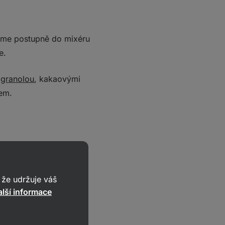
áme postupně do mixéru
e.
t
granolou
, kakaovými
em.
že udržuje váš
lší informace