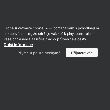
Aktin
Recepty
Klidně si vezměte cookie 🍪 — pomáhá vám s pohodlnějším
nakupováním tím, že udržuje váš košík plný, pamatuje si
Filtrovat
Řazení
:
Nejpopulárnější
2
vaše přihlášení a zajišťuje hladký průběh celé cesty.
Další informace
Zdravé
Přijmout pouze nezbytné
Přijmout vše
jídlo
do
krabičky
na
celý
den