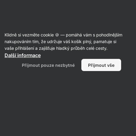
Aktin
Recepty
Klidně si vezměte cookie 🍪 — pomáhá vám s pohodlnějším
nakupováním tím, že udržuje váš košík plný, pamatuje si
Filtrovat
Řazení
:
Nejnovější
2
vaše přihlášení a zajišťuje hladký průběh celé cesty.
Další informace
Vaječný
Přijmout pouze nezbytné
Přijmout vše
sendvič
se
slaninou