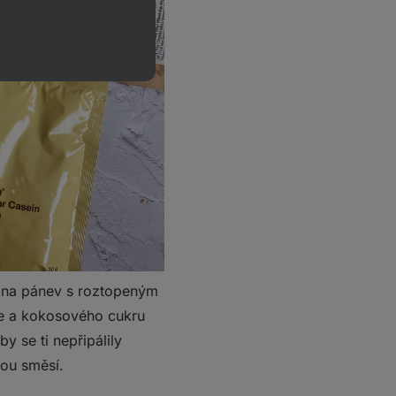
 na pánev s roztopeným
ce a kokosového cukru
y se ti nepřipálily
vou směsí.