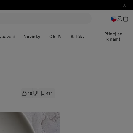
Skrýt
upozo
t
Otevřít
menu
Přidej se
ybavení
Novinky
Cíle 💪
Balíčky
k nám!
18
414