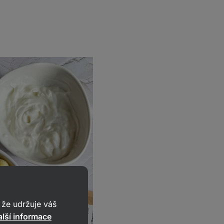
že udržuje váš
lší informace