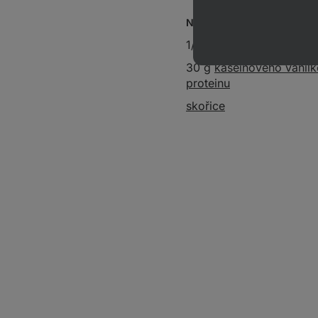
Navrch:
1/2 hrnku řeckého jogur
30 g
kaseinového vanil
proteinu
skořice