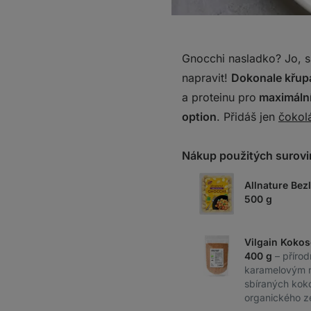
Gnocchi nasladko? Jo, sly
napravit!
Dokonale křup
a proteinu pro
maximální
option
. Přidáš jen
čokol
Nákup použitých surovi
Allnature Bez
500 g
Vilgain Kokos
400 g
– přírod
karamelovým 
sbíraných kok
organického z