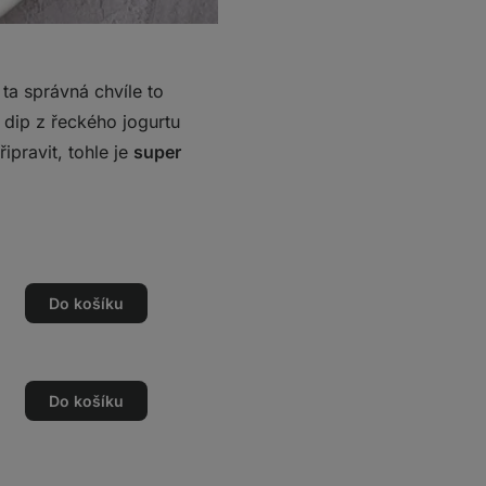
 ta správná chvíle to
 dip z řeckého jogurtu
řipravit, tohle je
super
Do košíku
Do košíku