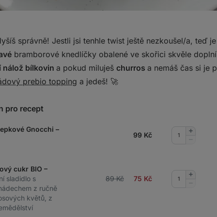
šíš správně! Jestli jsi tenhle twist ještě nezkoušel/a, teď je
avé
bramborové knedlíčky obalené ve skořici skvěle doplní
 nálož bílkovin
a pokud miluješ
churros
a nemáš čas si je p
ádový prebio topping
a jedeš! 🚀
n pro recept
lepkové Gnocchi –
Přidat
99
Kč
množství
Odebrat
množství
ový cukr BIO –
Přidat
ní sladidlo s
89 Kč
75
Kč
množství
Odebrat
nádechem z ručně
množství
osových květů, z
emědělství