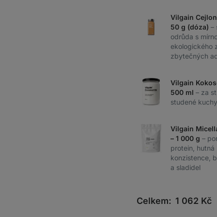
Vilgain Cejlo
50 g (dóza)
–
odrůda s mírno
ekologického 
zbytečných ad
Vilgain Kokos
500 ml
– za s
studené kuchyn
Vilgain Micell
– 1 000 g
– po
protein, hutn
konzistence, 
a sladidel
Celkem:
1 062
Kč