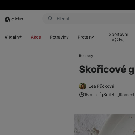
Aktin
Otevřít
Otevřít
Otevřít
Otevřít
menu
menu
menu
menu
Sportovní
Vilgain®
Akce
Potraviny
Proteiny
výživa
Recepty
Skořicové 
Lea Půčková
15 min.
Sdílet
Koment