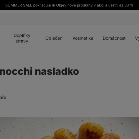
SUMMER SALE pokračuje ☀️ Objev nové produkty v akci a ušetři až 30 %
Otevřít
Otevřít
Otevřít
Otevřít
Otevří
menu
menu
menu
menu
menu
Doplňky
Oblečení
Kosmetika
Domácnost
V
stravy
gnocchi nasladko
áře