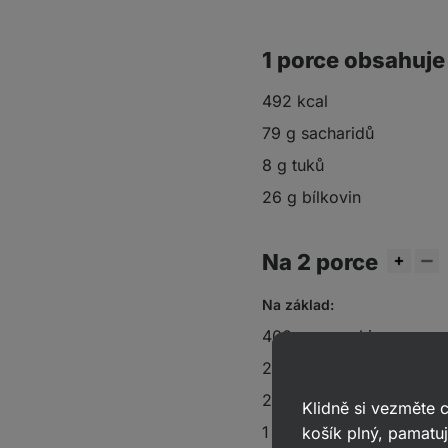
1 porce obsahuje
492 kcal
79 g sacharidů
8 g tuků
26 g bílkovin
Na 2 porce
Na základ:
400 g
gnocchi
2 lžíce
kokosového cuk
2 čajové lžičky
skořice
Klidně si vezměte
1 lžíce
kokosového oleje
košík plný, pamatuj