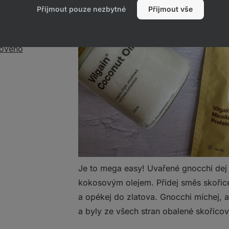
Přijmout pouze nezbytné
Přijmout vše
tu
kového
Je to mega easy! Uvařené gnocchi dej
kokosovým olejem. Přidej směs skoři
a opékej do zlatova. Gnocchi míchej, ab
a byly ze všech stran obalené skořico