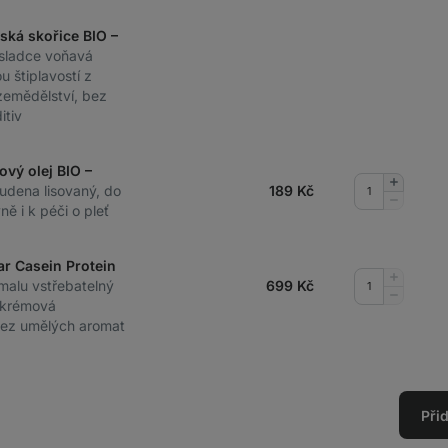
nská skořice BIO –
 sladce voňavá
u štiplavostí z
zemědělství, bez
itiv
ový olej BIO –
Přidat
tudena lisovaný, do
189
Kč
množství
Odebrat
ě i k péči o pleť
množství
ar Casein Protein
Přidat
malu vstřebatelný
699
Kč
množství
Odebrat
á krémová
množství
bez umělých aromat
Při