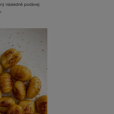
terý následně podávej
e.