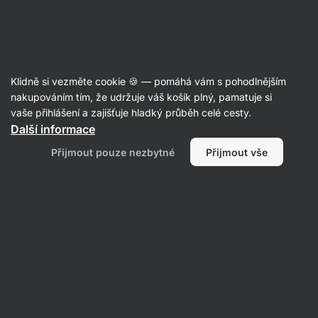
Aktin
Recepty
Klidně si vezměte cookie 🍪 — pomáhá vám s pohodlnějším
Těstoviny s pečeným lososem a
nakupováním tím, že udržuje váš košík plný, pamatuje si
vaše přihlášení a zajišťuje hladký průběh celé cesty.
rajčaty
Další informace
Eliška Lossmannová
Přijmout pouze nezbytné
Přijmout vše
50 min.
Sdílet
Komentáře
28
498