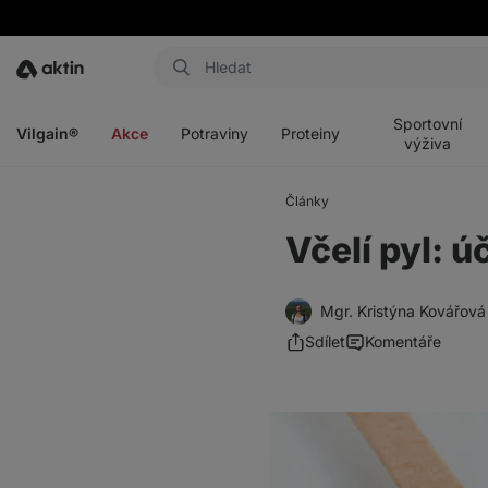
Aktin
Otevřít
Otevřít
Otevřít
Otevřít
menu
menu
menu
menu
Sportovní
Vilgain®
Akce
Potraviny
Proteiny
výživa
Články
Včelí pyl: ú
Mgr. Kristýna Kovářová
Sdílet
Komentáře