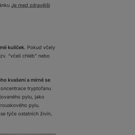
lánku
Je med zdravější
mě kuliček
. Pokud včely
zv. “včelí chléb” nebo
ého kvašení a mírně se
koncentrace tryptofanu
tovaného pylu, jako
ě rouskového pylu.
se týče ostatních živin,