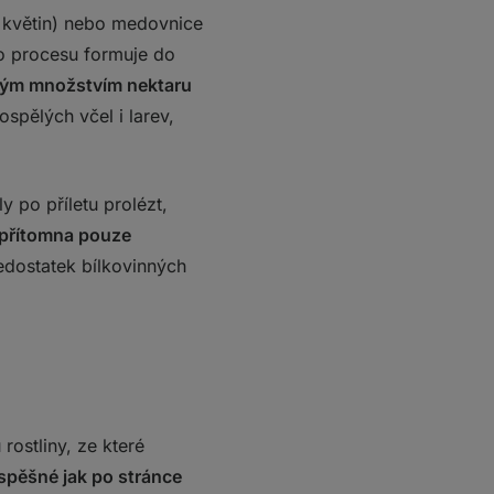
z květin) nebo medovnice
to procesu formuje do
malým množstvím nektaru
spělých včel i larev,
y po příletu prolézt,
 přítomna pouze
edostatek bílkovinných
rostliny, ze které
spěšné jak po stránce