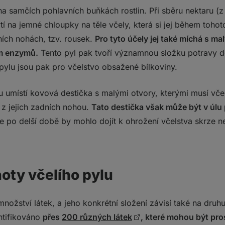
na samčích pohlavních buňkách rostlin. Při sběru nektaru (
tí na jemné chloupky na těle včely, která si jej během toho
ích nohách, tzv. rousek.
Pro tyto účely jej také míchá s 
em enzymů.
Tento pyl pak tvoří významnou složku potravy do
pylu jsou pak pro včelstvo obsažené bílkoviny.
u umístí kovová destička s malými otvory, kterými musí včel
l z jejich zadních nohou.
Tato destička však může být v úlu
že po delší době by mohlo dojít k ohrožení včelstva skrze n
oty včelího pylu
ožství látek, a jeho konkrétní složení závisí také na druhu 
ntifikováno
přes
200 různých látek
, které mohou být pro