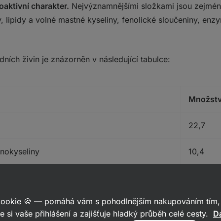
ioaktivní charakter.
Nejvýznamnějšími složkami jsou zejména
, lipidy a volné mastné kyseliny, fenolické sloučeniny, en
ních živin je znázorněn v následující tabulce:
Množstv
22,7
nokyseliny
10,4
30,8
 cookie 🍪 — pomáhá vám s pohodlnějším nakupováním tím, 
5,1
e si vaše přihlášení a zajišťuje hladký průběh celé cesty.
Da