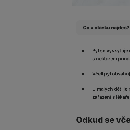
Co v článku najdeš?
Odkud se včelí pyl b
Nutriční hodnoty vče
Pyl se vyskytuje 
s nektarem přiná
Rouskový vs. perg
Možné účinky včelíh
Včelí pyl obsahuj
1. Antioxidační vla
2. Podpora ochra
U malých dětí je
3. Protizánětlivé 
zařazení s lékař
4. Antimikrobiální
Jak včelí pyl užívat?
Co si z toho vzít?
Odkud se včel