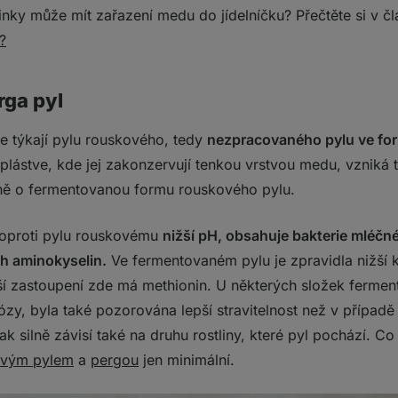
činky může mít zařazení medu do jídelníčku? Přečtěte si v č
?
rga pyl
 týkají pylu rouskového, tedy
nezpracovaného pylu ve for
 plástve, kde jej zakonzervují tenkou vrstvou medu, vzniká t
tně o fermentovanou formu rouskového pylu.
proti pylu rouskovému
nižší pH, obsahuje bakterie mléčn
ích aminokyselin.
Ve fermentovaném pylu je zpravidla nižší 
šší zastoupení zde má methionin. U některých složek fermen
ózy, byla také pozorována lepší stravitelnost než v případ
k silně závisí také na druhu rostliny, které pyl pochází. Co 
ovým pylem
a
pergou
jen minimální.