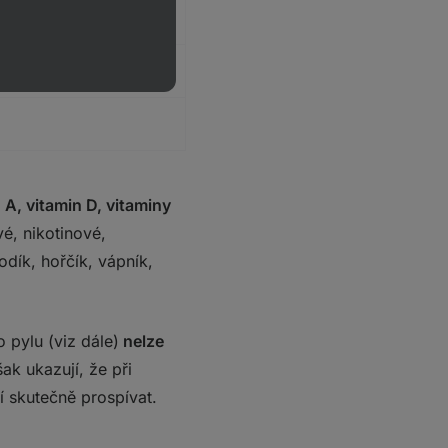
 A, vitamin D, vitaminy
vé, nikotinové,
odík, hořčík, vápník,
 pylu (viz dále)
nelze
šak ukazují, že při
 skutečně prospívat.