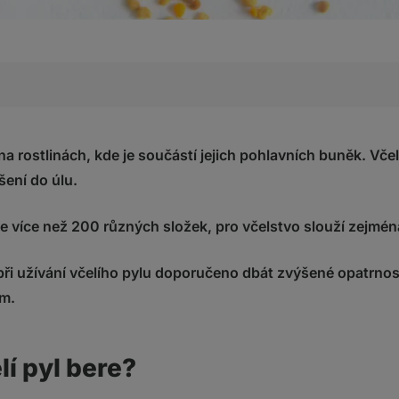
ere?
lího pylu
na rostlinách, kde je součástí jejich pohlavních buněk. Včel
šení do úlu.
a pyl
o pylu
e více než 200 různých složek, pro včelstvo slouží zejména
stnosti
ny srdce a cévního systému
 při užívání včelího pylu doporučeno dbát zvýšené opatrnos
účinky
em.
 potenciál
í pyl bere?