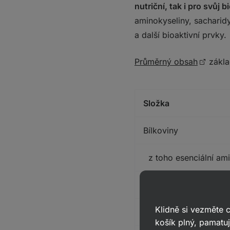
nutriční, tak i pro svůj b
aminokyseliny, sacharidy
a další bioaktivní prvky.
Průměrný obsah
základ
Složka
Bílkoviny
z toho esenciální ami
Sacharidy
Klidně si vezměte
Lipidy
košík plný, pamatuj