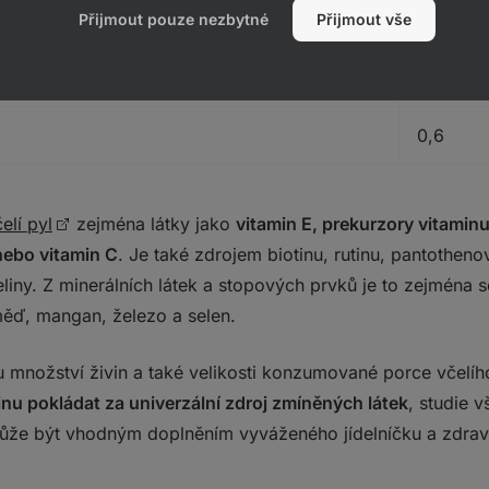
1,6
Přijmout pouze nezbytné
Přijmout vše
> 1
0,6
elí pyl
zejména látky jako
vitamin E, prekurzory vitaminu
nebo vitamin C
. Je také zdrojem biotinu, rutinu, pantotheno
eliny. Z minerálních látek a stopových prvků je to zejména s
 měď, mangan, železo a selen.
nožství živin a také velikosti konzumované porce včelího
nu pokládat za univerzální zdroj zmíněných látek
, studie v
že být vhodným doplněním vyváženého jídelníčku a zdraví