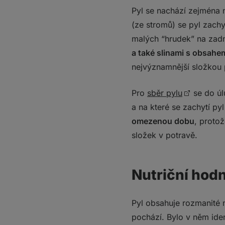
Pyl se nachází zejména 
(ze stromů) se pyl zachy
malých “hrudek” na zadn
a také slinami s obsah
nejvýznamnější složkou 
Pro
sběr pylu
se do úl
a na které se zachytí py
omezenou dobu
, proto
složek v potravě.
Nutriční hodn
Pyl obsahuje rozmanité mn
pochází. Bylo v něm ide