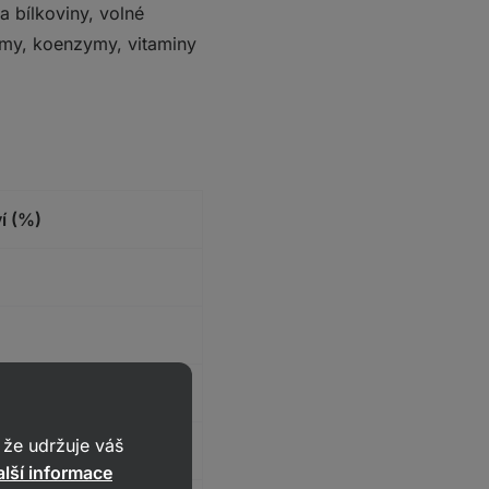
 bílkoviny, volné
zymy, koenzymy, vitaminy
í (%)
že udržuje váš
lší informace