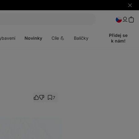
s
Skrýt
upozo
t
Otevřít
menu
Přidej se
ybavení
Novinky
Cíle 💪
Balíčky
k nám!
7