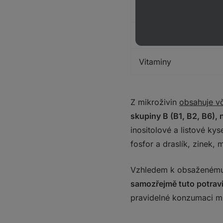
Polyfenoly
Karotenoidy
Vitaminy
Z mikroživin
obsahuje vč
skupiny B (B1, B2, B6), 
inositolové a listové kys
fosfor a draslík, zinek,
Vzhledem k obsaženému m
samozřejmě tuto potravi
pravidelné konzumaci mů