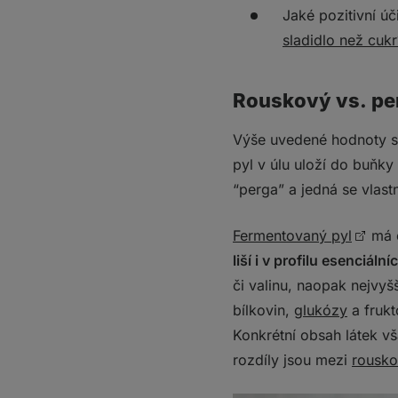
Jaké pozitivní ú
sladidlo než cukr
Rouskový vs. pe
Výše uvedené hodnoty se
pyl v úlu uloží do buňky
“perga” a jedná se vlas
Fermentovaný pyl
má o
liší i v profilu esenciáln
či valinu, naopak nejvy
bílkovin,
glukózy
a frukt
Konkrétní obsah látek vša
rozdíly jsou mezi
rousk