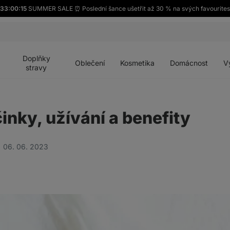
33:00:14
SUMMER SALE ⏰ Poslední šance ušetřit až 30 % na svých favourite
Otevřít
Otevřít
Otevřít
Otevřít
Otevří
menu
menu
menu
menu
menu
Doplňky
Oblečení
Kosmetika
Domácnost
V
stravy
činky, užívání a benefity
06. 06. 2023