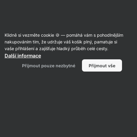
Aktin
Články
Klidně si vezměte cookie 🍪 — pomáhá vám s pohodlnějším
13 tipů, jak nepřibrat o Vánocích
nakupováním tím, že udržuje váš košík plný, pamatuje si
vaše přihlášení a zajišťuje hladký průběh celé cesty.
Tereza Havlínová
23. 12. 2019
Další informace
Sdílet
Komentáře
5
2
Přijmout pouze nezbytné
Přijmout vše