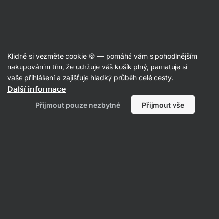
Aktin
Recepty
Klidně si vezměte cookie 🍪 — pomáhá vám s pohodlnějším
Domácí čokoládové lanýže s tahini
nakupováním tím, že udržuje váš košík plný, pamatuje si
vaše přihlášení a zajišťuje hladký průběh celé cesty.
Veronika Žmolilová
Další informace
15 min.
Sdílet
Komentáře
34
149
Přijmout pouze nezbytné
Přijmout vše