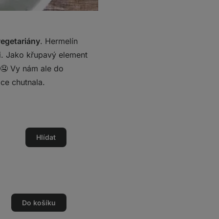
egetariány
. Hermelín
i. Jako křupavý element
 🤤 Vy nám ale do
ce chutnala.
Hlídat
Do košíku