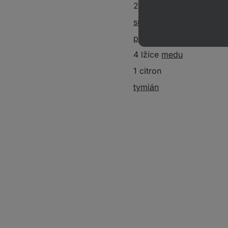
2 lžíce
olivového oleje
sůl
pepř
4 lžíce
medu
1 citron
tymián