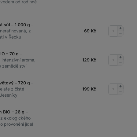
původem od rodinné
á sůl – 1 000 g
–
Přidat
 nerafinovaná, z
69
Kč
množství
Odebrat
sti v Řecku
množství
BIO – 70 g
–
Přidat
a intenzivní aroma,
129
Kč
množství
Odebrat
o zemědělství
množství
větový – 720 g
–
Přidat
laře z čisté
199
Kč
množství
Odebrat
Jeseníky
množství
n BIO – 26 g
–
 z ekologického
o provonění jídel