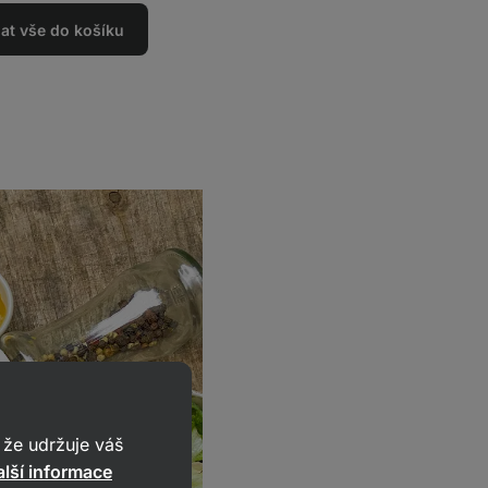
dat vše do košíku
že udržuje váš
lší informace