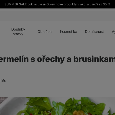
SUMMER SALE pokračuje ☀️ Objev nové produkty v akci a ušetři až 30 %
Otevřít
Otevřít
Otevřít
Otevřít
Otevří
menu
menu
menu
menu
menu
Doplňky
Oblečení
Kosmetika
Domácnost
V
stravy
ermelín s ořechy a brusinkam
táře