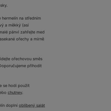
sky.
e hermelín na středním
vý a měkký (asi
 malé pánvi zahřejte med
nasekané ořechy a mírně
přidejte ořechovou směs
 Doporučujeme přihodit
e se hodí použít
ebo
chutney
.
lín doplní
oblíbený salát