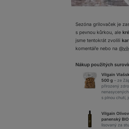
Sezóna grilovaček je za
s pevnou kůrkou, ale
kr
jsme tentokrát zvolili
ka
komentáře nebo na
@vil
Nákup použitých surovi
Vilgain Vlašs
500 g
– ze Zá
přirozený zdro
nenasycených 
s plnou chutí,
Vilgain Olivov
panenský BIO
lisovaný za st