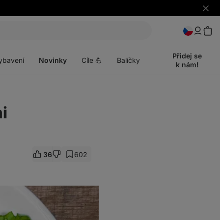
Skrýt
upozo
t
Otevřít
menu
Přidej se
ybavení
Novinky
Cíle 💪
Balíčky
k nám!
i
36
602