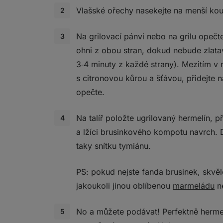
Vlašské ořechy nasekejte na menší kou
Na grilovací pánvi nebo na grilu opečt
ohni z obou stran, dokud nebude zlata
3‑4 minuty z každé strany). Mezitím v
s citronovou kůrou a šťávou, přidejte 
opečte.
Na talíř položte ugrilovaný hermelín, 
a lžíci brusinkového kompotu navrch.
taky snítku tymiánu.
PS: pokud nejste fanda brusinek, skvěl
jakoukoli jinou oblíbenou
marmeládu
n
No a můžete podávat! Perfektně herme