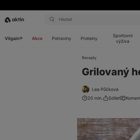
Aktin
Otevřít
Otevřít
Otevřít
Otevřít
menu
menu
menu
menu
Sportovní
Vilgain®
Akce
Potraviny
Proteiny
výživa
Recepty
Grilovaný h
Lea Půčková
20 min.
Sdílet
Komen