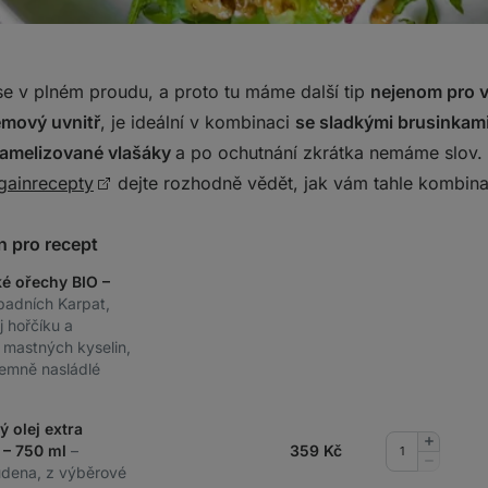
se v plném proudu, a proto tu máme další tip
nejenom pro v
émový uvnitř
, je ideální v kombinaci
se sladkými brusinkam
ramelizované vlašáky
a po ochutnání zkrátka nemáme slov.
gainrecepty
dejte rozhodně vědět, jak vám tahle kombina
n pro recept
ké ořechy BIO –
padních Karpat,
j hořčíku a
mastných kyselin,
 jemně nasládlé
ý olej extra
Přidat
 – 750 ml
–
359
Kč
množství
Odebrat
udena, z výběrové
množství