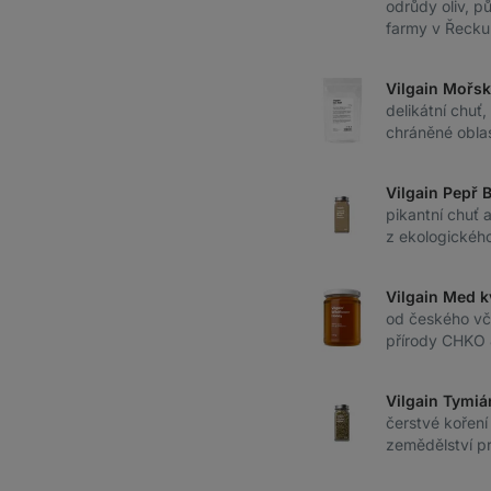
odrůdy oliv, 
farmy v Řecku
Vilgain Mořsk
delikátní chuť,
chráněné obla
Vilgain Pepř 
pikantní chuť 
z ekologickéh
Vilgain Med k
od českého vče
přírody CHKO 
Vilgain Tymiá
čerstvé koření
zemědělství pr