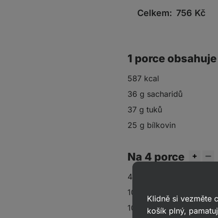
Celkem:
756
Kč
1 porce obsahuje
587 kcal
36 g sacharidů
37 g tuků
25 g bílkovin
Na 4 porce
4 hermelíny
100 g
vlašských ořechů
Klidně si vezměte
100 g brusinkového ko
košík plný, pamatuj