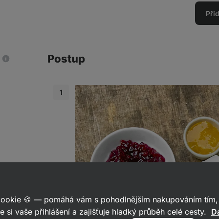
Při
Postup
 cookie 🍪 — pomáhá vám s pohodlnějším nakupováním tím, 
mpotu
e si vaše přihlášení a zajišťuje hladký průběh celé cesty.
Da