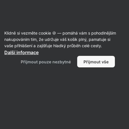
Aktin
Recepty
Klidně si vezměte cookie 🍪 — pomáhá vám s pohodlnějším
Krémové kari z červené čočky
nakupováním tím, že udržuje váš košík plný, pamatuje si
vaše přihlášení a zajišťuje hladký průběh celé cesty.
Romana Henželova
Další informace
35 min.
Sdílet
Komentáře
1
29
382
Přijmout pouze nezbytné
Přijmout vše