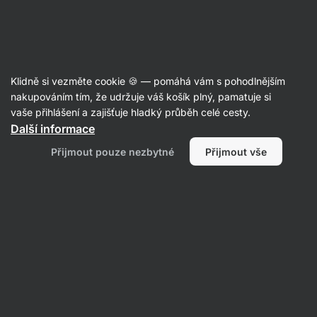
Aktin
Recepty s batáty
Klidně si vezměte cookie 🍪 — pomáhá vám s pohodlnějším
nakupováním tím, že udržuje váš košík plný, pamatuje si
Filtrovat
Řazení
:
Nejpopulárnější
1
vaše přihlášení a zajišťuje hladký průběh celé cesty.
Další informace
Zimní
Přijmout pouze nezbytné
Přijmout vše
salát
z
pečené
zeleniny