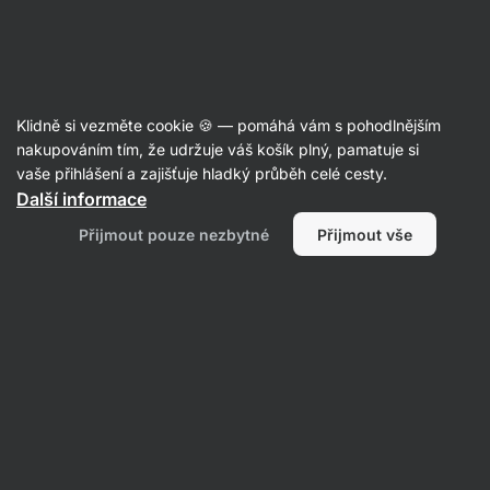
Aktin
Recepty
Klidně si vezměte cookie 🍪 — pomáhá vám s pohodlnějším
Vegan čokoládové brownies s
nakupováním tím, že udržuje váš košík plný, pamatuje si
vaše přihlášení a zajišťuje hladký průběh celé cesty.
arašídovým máslem
Další informace
Michaela Dobiášová
Přijmout pouze nezbytné
Přijmout vše
40 min.
Sdílet
Komentáře
10
49
305