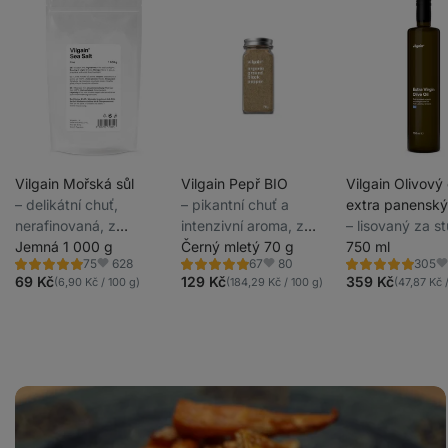
Vilgain Mořská sůl
Vilgain Pepř BIO
Vilgain Olivový 
⁠–⁠ delikátní chuť,
⁠–⁠ pikantní chuť a
extra panenský
nerafinovaná, z
intenzivní aroma, z
⁠–⁠ lisovaný za 
chráněné oblasti v
Jemná 1 000 g
ekologického
Černý mletý 70 g
z výběrové odrů
750 ml
628
80
75
67
305
Řecku
zemědělství
původem od ro
Hodnocení
Hodnocení
Hodnocení
Oblíbené
Oblíbené
Ob
4.9/5,
5.0/5,
4.9/5,
69 Kč
129 Kč
359 Kč
(6,90 Kč / 100 g)
(184,29 Kč / 100 g)
(47,87 Kč 
farmy v Řecku
75
67
305
recenzí
recenzí
recenzí
Batátové
hranolky
v
troubě