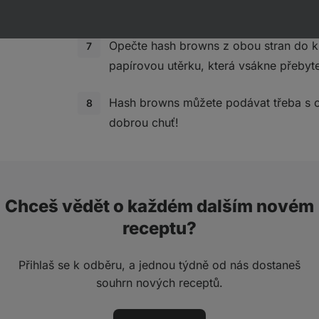
obdélníka o tloušťce asi 1 cm.
Opečte hash browns z obou stran do k
papírovou utěrku, která vsákne přebyte
Hash browns můžete podávat třeba s 
dobrou chuť!
Chceš vědět o každém dalším novém
receptu?
Přihlaš se k odběru, a jednou týdně od nás dostaneš
souhrn nových receptů.