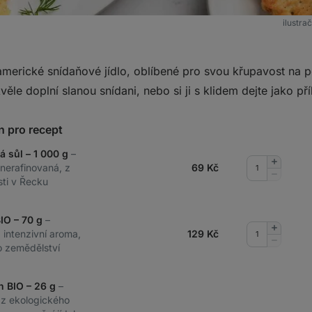
ilustra
merické snídaňové jídlo, oblíbené pro svou křupavost na po
věle doplní slanou snídani, nebo si ji s klidem dejte jako př
n pro recept
á sůl – 1 000 g
–
Přidat
 nerafinovaná, z
69
Kč
množství
Odebrat
sti v Řecku
množství
BIO – 70 g
–
Přidat
a intenzivní aroma,
129
Kč
množství
Odebrat
o zemědělství
množství
n BIO – 26 g
–
 z ekologického