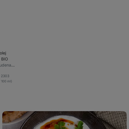
olej
 BIO
studena,
dy oliv,
2303
dinné
líbené
/ 100 ml)
Turecká
vejce
s
jogurtem