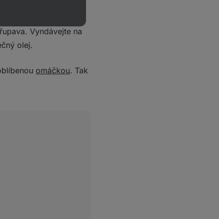
řupava. Vyndávejte na
čný olej.
oblíbenou
omáčkou
. Tak