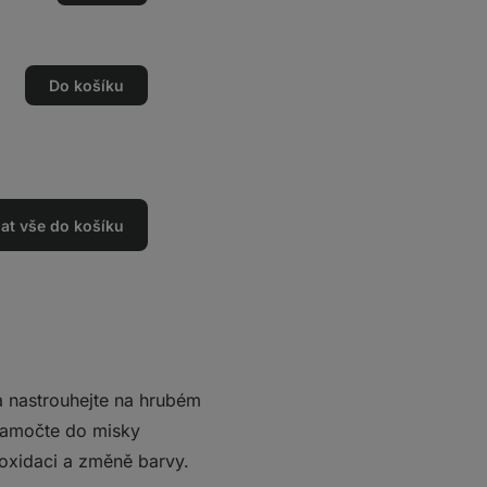
Do košíku
dat vše do košíku
a nastrouhejte na hrubém
namočte do misky
 oxidaci a změně barvy.