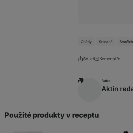
Obědy
Snídaně
Svačin
Sdílet
Komentáře
Autor
Aktin red
Použité produkty v receptu