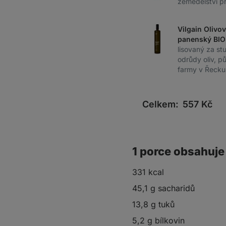
zemědělství pr
Vilgain Olivov
panenský BIO
lisovaný za st
odrůdy oliv, 
farmy v Řecku
Celkem:
557
Kč
1 porce obsahuje
331 kcal
45,1 g sacharidů
13,8 g tuků
5,2 g bílkovin