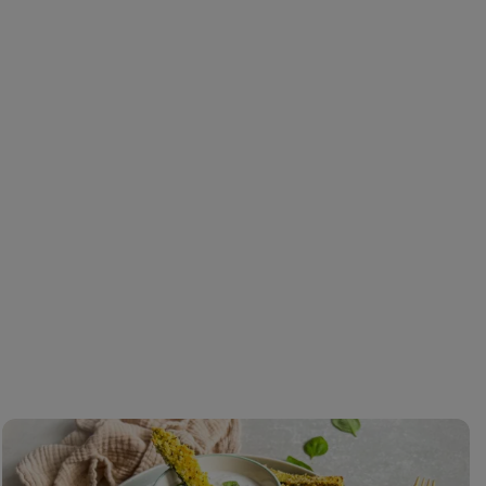
Cuketové
Z
hranolky
v
v
z
troubě
m