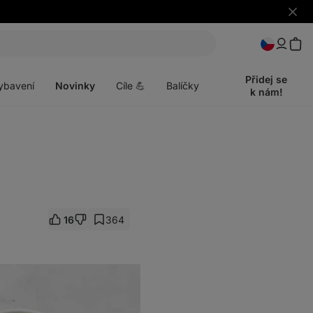
Skrýt
upozo
t
Otevřít
menu
Přidej se
ybavení
Novinky
Cíle 💪
Balíčky
k nám!
16
364