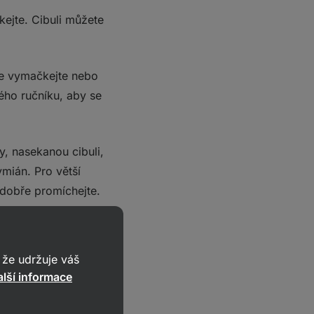
kejte. Cibuli můžete
je vymačkejte nebo
ého ručníku, aby se
, nasekanou cibuli,
ymián. Pro větší
 dobře promíchejte.
a na středně vysoké
ásla pomůže dosáhnout
že udržuje váš
lší informace
ujte ji do kruhu nebo