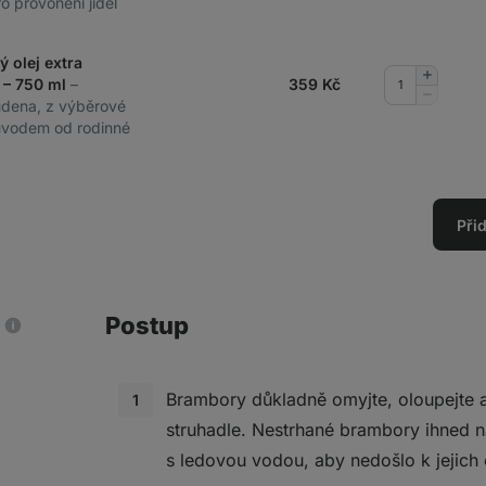
o provonění jídel
ý olej extra
Přidat
 – 750 ml
–
359
Kč
množství
Odebrat
udena, z výběrové
množství
původem od rodinné
Při
Postup
Brambory důkladně omyjte, oloupejte 
struhadle. Nestrhané brambory ihned 
s ledovou vodou, aby nedošlo k jejich