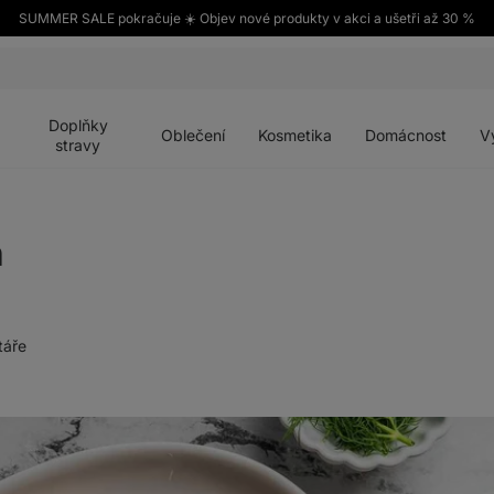
SUMMER SALE pokračuje ☀️ Objev nové produkty v akci a ušetři až 30 %
Otevřít
Otevřít
Otevřít
Otevřít
Otevří
menu
menu
menu
menu
menu
Doplňky
Oblečení
Kosmetika
Domácnost
V
stravy
n
táře