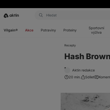
Aktin
Otevřít
Otevřít
Otevřít
Otevřít
menu
menu
menu
menu
Sportovní
Vilgain®
Akce
Potraviny
Proteiny
výživa
Recepty
Hash Brow
Aktin redakce
20 min.
Sdílet
Komen