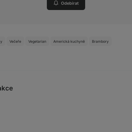
Odebírat
ky
Večeře
Vegetarian
Americká kuchyně
Brambory
akce