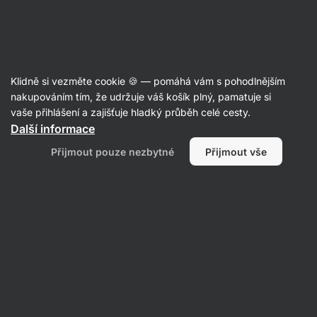
Aktin
Recepty
Klidně si vezměte cookie 🍪 — pomáhá vám s pohodlnějším
Křupavý pečený květák v
nakupováním tím, že udržuje váš košík plný, pamatuje si
vaše přihlášení a zajišťuje hladký průběh celé cesty.
paprikovém těstíčku
Další informace
Nikoleta Kohútová
Přijmout pouze nezbytné
Přijmout vše
50 min.
Sdílet
Komentáře
30
681