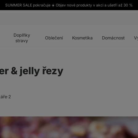
SUMMER SALE pokračuje ☀️ Objev nové produkty v akci a ušetři až 30 %
Otevřít
Otevřít
Otevřít
Otevřít
Otevří
menu
menu
menu
menu
menu
Doplňky
Oblečení
Kosmetika
Domácnost
V
stravy
r & jelly řezy
áře
2