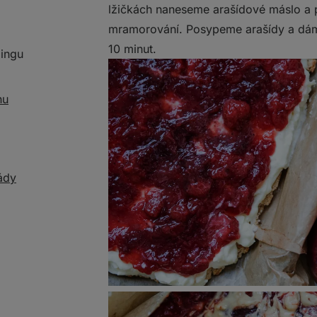
lžičkách naneseme arašídové máslo a 
mramorování. Posypeme arašídy a dám
10 minut.
dingu
nu
ády