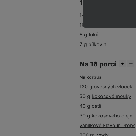
1 porce obsahuje
146 kcal
16 g sacharidů
6 g tuků
7 g bílkovin
Na 16 porcí
Na korpus
120 g
ovesných vloček
50 g
kokosové mouky
40 g
datlí
30 g
kokosového oleje
vanilkové Flavour Drops
200 ml vody