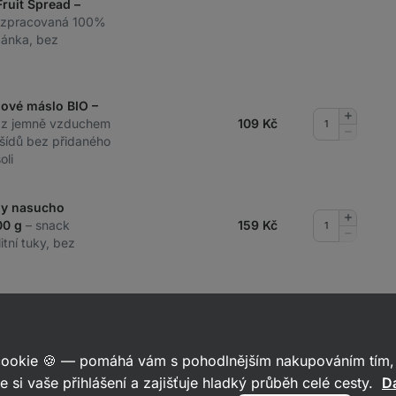
Fruit Spread –
ě zpracovaná 100%
ánka, bez
dové máslo BIO –
Přidat
 z jemně vzduchem
109
Kč
množství
Odebrat
šídů bez přidaného
množství
oli
dy nasucho
Přidat
00 g
– snack
159
Kč
množství
Odebrat
itní tuky, bez
množství
Při
 cookie 🍪 — pomáhá vám s pohodlnějším nakupováním tím, 
e si vaše přihlášení a zajišťuje hladký průběh celé cesty.
Da