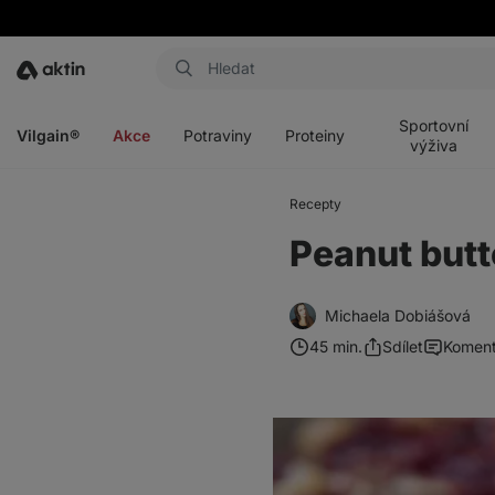
Aktin
Otevřít
Otevřít
Otevřít
Otevřít
menu
menu
menu
menu
Sportovní
Vilgain®
Akce
Potraviny
Proteiny
výživa
Recepty
Peanut butte
Michaela Dobiášová
45 min.
Sdílet
Koment