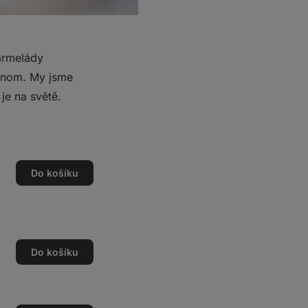
armelády
ednom. My jsme
je na světě.
Do košíku
Do košíku