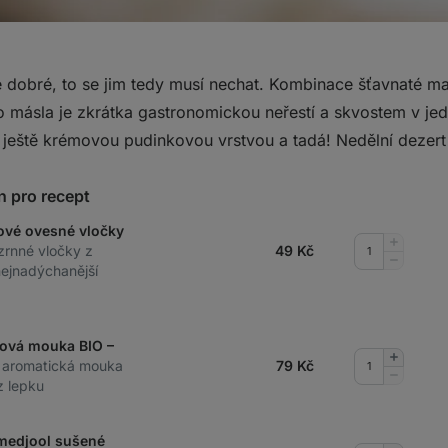
e dobré, to se jim tedy musí nechat. Kombinace šťavnaté m
 másla je zkrátka gastronomickou neřestí a skvostem v j
li ještě krémovou pudinkovou vrstvou a tadá! Nedělní dezert 
n pro recept
ové ovesné vločky
Přidat
zrnné vločky z
49
Kč
množství
Odebrat
nejnadýchanější
množství
sová mouka BIO –
Přidat
 aromatická mouka
79
Kč
množství
Odebrat
z lepku
množství
 medjool sušené