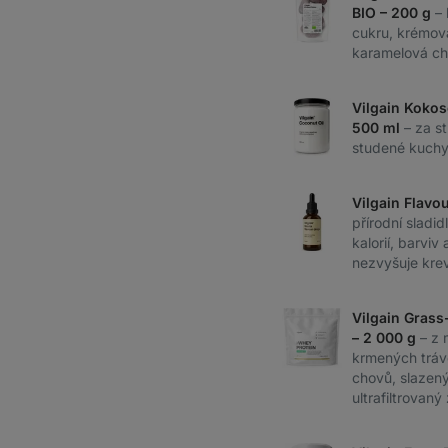
BIO – 200 g
–
cukru, krémov
karamelová ch
Vilgain Kokos
500 ml
– za s
studené kuchyn
Vilgain Flavo
přírodní sladid
kalorií, barvi
nezvyšuje krev
Vilgain Grass
– 2 000 g
– z 
krmených tráv
chovů, slazený 
ultrafiltrovaný