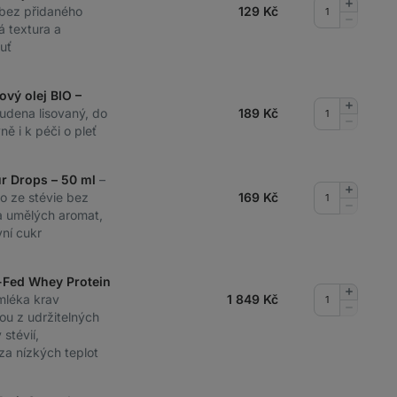
Přidat
 bez přidaného
129
Kč
množství
Odebrat
á textura a
množství
uť
ový olej BIO –
Přidat
tudena lisovaný, do
189
Kč
množství
Odebrat
ě i k péči o pleť
množství
ur Drops – 50 ml
–
Přidat
lo ze stévie bez
169
Kč
množství
Odebrat
v a umělých aromat,
množství
ní cukr
-Fed Whey Protein
Přidat
mléka krav
1 849
Kč
množství
Odebrat
ou z udržitelných
množství
stévií,
 za nízkých teplot