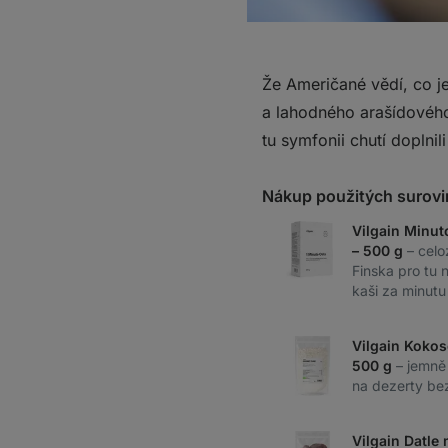
Že Američané vědí, co j
a lahodného arašídového
tu symfonii chutí doplni
Nákup použitých surovi
Vilgain Minut
– 500 g
– celo
Finska pro tu 
kaši za minutu
Vilgain Koko
500 g
– jemně
na dezerty be
Vilgain Datle