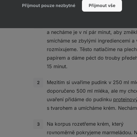
Postup
Přijmout pouze nezbytné
Přijmout vše
Nejdříve si připravíme korpus. Datle 
a necháme je v ní pár minut, aby změkl
smícháme se zbylými ingrediencemi a 
rozmixujeme. Těsto natlačíme na plec
papírem a dáme péct do trouby předeh
15 minut.
Mezitím si uvaříme pudink v 250 ml ml
doporučeno 500 ml mléka, ale my chce
uvaření přidáme do pudinku
proteinov
s tvarohem a umícháme krém. Necháme 
Na korpus rozetřeme krém, který
rovnoměrně pokryjeme marmeládou. 