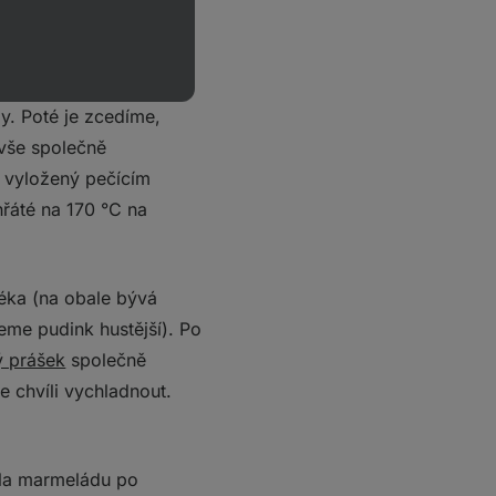
zalijeme horkou vodou
y. Poté je zcedíme,
vše společně
h vyložený pečícím
řáté na 170 °C na
éka (na obale bývá
me pudink hustější). Po
ý prášek
společně
chvíli vychladnout.
Na marmeládu po