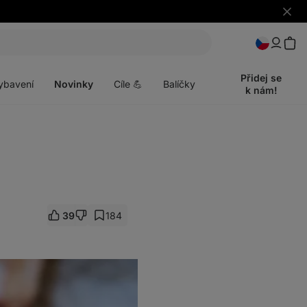
Skrýt
upozo
t
Otevřít
menu
Přidej se
ybavení
Novinky
Cíle 💪
Balíčky
k nám!
39
184