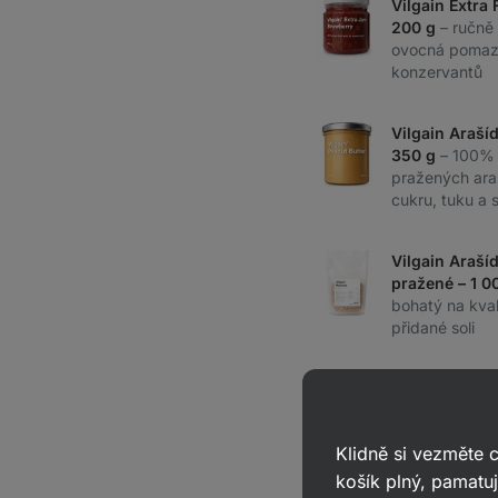
Vilgain Extra 
200 g
– ručn
ovocná pomaz
konzervantů
Vilgain Araší
350 g
– 100%
pražených ara
cukru, tuku a s
Vilgain Araší
pražené – 1 0
bohatý na kval
přidané soli
Celkem:
2 732
Kč
Klidně si vezměte
košík plný, pamatuj