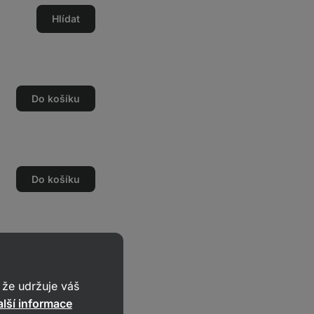
Hlídat
Do košíku
Do košíku
dat vše do košíku
že udržuje váš
lší informace