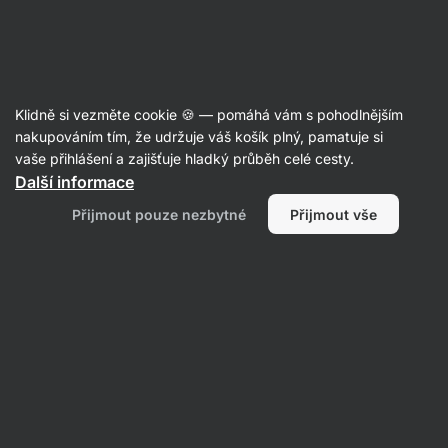
Aktin
Recepty
Klidně si vezměte cookie 🍪 — pomáhá vám s pohodlnějším
Zdravý medovník ze špadlové
nakupováním tím, že udržuje váš košík plný, pamatuje si
vaše přihlášení a zajišťuje hladký průběh celé cesty.
mouky a ovesných vloček
Další informace
Michaela Dobiášová
Přijmout pouze nezbytné
Přijmout vše
75 min.
Sdílet
Komentáře
8
71
350