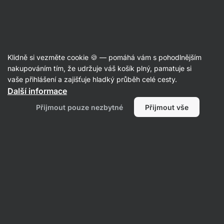
Aktin
Recepty
Klidně si vezměte cookie 🍪 — pomáhá vám s pohodlnějším
Japonské rýžové knedlíčky s
nakupováním tím, že udržuje váš košík plný, pamatuje si
vaše přihlášení a zajišťuje hladký průběh celé cesty.
krůtím masem
Další informace
Karolína Kramářová
Přijmout pouze nezbytné
Přijmout vše
40 min.
Sdílet
Komentáře
44
723