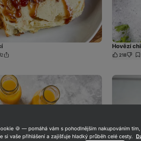
cí
Hovězí chi
2
218
Sdílet
omentáře
odkaz
Domácí
Ferrero
Rocher
z
datlí
 cookie 🍪 — pomáhá vám s pohodlnějším nakupováním tím, 
e si vaše přihlášení a zajišťuje hladký průběh celé cesty.
Da