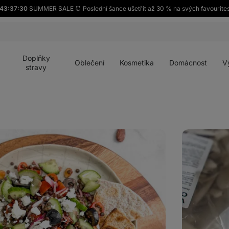
43:37:28
SUMMER SALE ⏰ Poslední šance ušetřit až 30 % na svých favourite
Otevřít
Otevřít
Otevřít
Otevřít
Otevří
menu
menu
menu
menu
menu
Doplňky
Oblečení
Kosmetika
Domácnost
V
stravy
Domácí
ovocný
nanuk