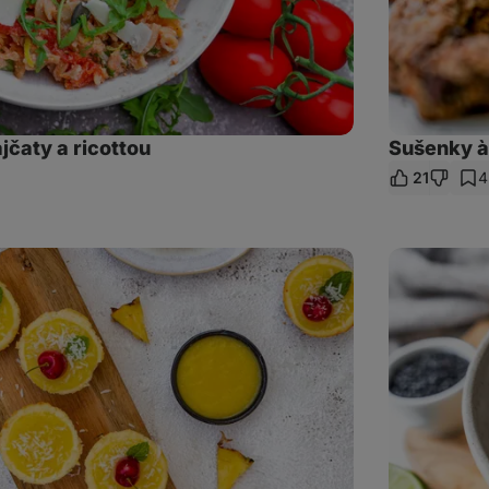
jčaty a ricottou
Sušenky à
21
4
let
kaz
Asijské
nudle
s
tofu
a
brokolicí