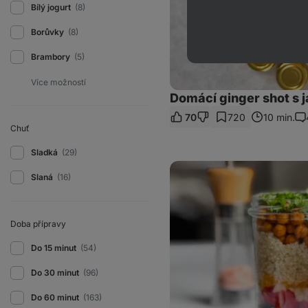
Bílý jogurt
(8)
Borůvky
(8)
Brambory
(5)
Domácí ginger shot s 
70
720
10 min.
Ko
Chuť
Sladká
(29)
Quinoa
salát
Slaná
(16)
do
skleničky
Doba přípravy
Do 15 minut
(54)
Do 30 minut
(96)
Do 60 minut
(163)