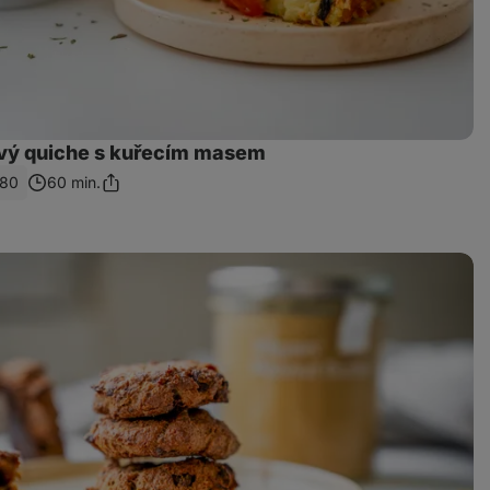
ý quiche s kuřecím masem
80
60 min.
Sdílet
odkaz