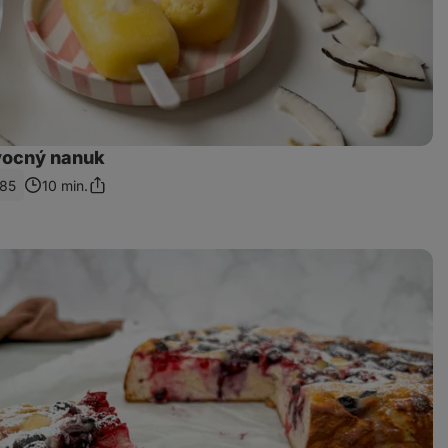
vocný nanuk
185
10 min.
Sdílet
odkaz