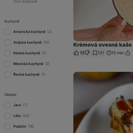
Kuchyně
Americká kuchyně
(2)
Asijská kuchyně
(15)
Krémová ovesná kaše 
13
131
15 min.
Italská kuchyně
(1)
Sdíl
odk
Mexická kuchyně
(2)
Sernik
Řecká kuchyně
(1)
s
jablky
a
skořicí
Období
Jaro
(7)
Léto
(24)
Podzim
(18)