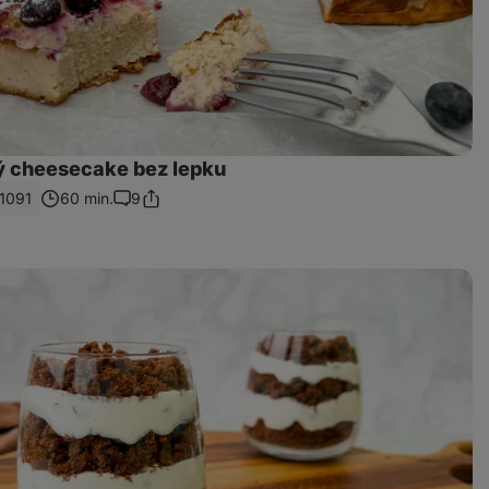
ý cheesecake bez lepku
1091
60 min.
9
Sdílet
Komentáře
odkaz