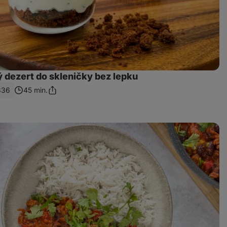
 dezert do skleničky bez lepku
836
45 min.
Sdílet
odkaz