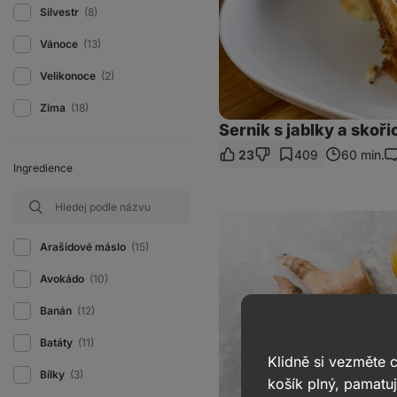
Silvestr
(8)
Vánoce
(13)
Velikonoce
(2)
Zima
(18)
Sernik s jablky a skoři
23
409
60 min.
K
Ingredience
Domácí
ginger
shot
Arašídové máslo
(15)
s
jablkem
Avokádo
(10)
Banán
(12)
Batáty
(11)
Klidně si vezměte
Bílky
(3)
košík plný, pamatuj