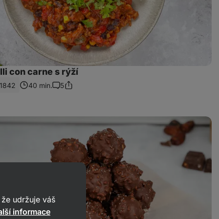
lli con carne s rýží
1842
40 min.
5
Sdílet
Komentáře
odkaz
že udržuje váš
lší informace