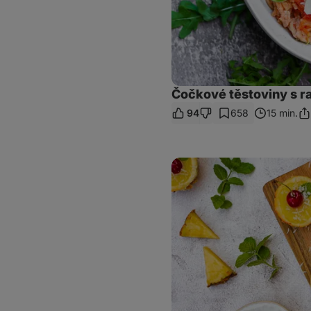
Čočkové těstoviny s ra
94
658
15 min.
Sdí
od
Mini
piña
colada
cheesecakes