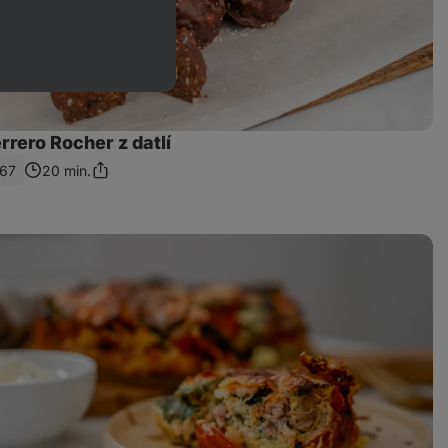
rero Rocher z datlí
67
20 min.
Sdílet
odkaz