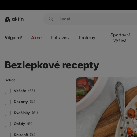
Aktin
Otevřít
Otevřít
Otevřít
Otevřít
menu
menu
menu
menu
Sportovní
Vilgain®
Akce
Potraviny
Proteiny
výživa
Bezlepkové recepty
Studený
Sekce
čočkový
salát
Večeře
(65)
s
fetou
Dezerty
(64)
Svačinky
(61)
Obědy
(59)
Snídaně
(34)