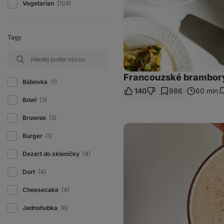
Vegetarian
(109)
Tagy
Francouzské brambory
Bábovka
(1)
140
986
60 min.
K
Bowl
(3)
Brownie
(3)
Krémová
ovesná
Burger
(1)
kaše
bez
Dezert do skleničky
(4)
lepku
Dort
(4)
Cheesecake
(4)
Jednohubka
(6)