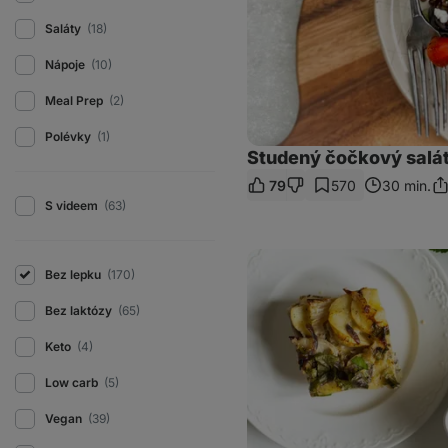
Saláty
(18)
Nápoje
(10)
Meal Prep
(2)
Polévky
(1)
Studený čočkový salát
79
570
30 min.
Sd
S videem
(63)
od
Francouzské
brambory
Bez lepku
(170)
ze
syrových
Bez laktózy
(65)
brambor
Keto
(4)
Low carb
(5)
Vegan
(39)