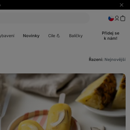
s
Skrýt
upozo
t
Otevřít
menu
Přidej se
ybavení
Novinky
Cíle 💪
Balíčky
k nám!
Řazení
:
Nejnovější