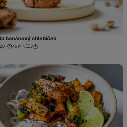
la banánový chlebíček
20
45 min.
3
Sdílet
Komentáře
odkaz