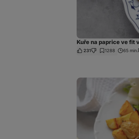
Kuře na paprice ve fit 
231
1288
65 min.
Tortilla
s
trhaným
kuřecím
masem