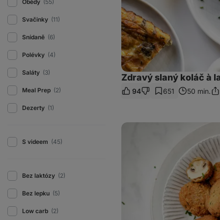
Obědy
(55)
Svačinky
(11)
Snídaně
(6)
Polévky
(4)
Saláty
(3)
Zdravý slaný koláč à l
Meal Prep
(2)
94
651
50 min.
Sdí
od
Dezerty
(1)
Obalované
žampiony
v
S videem
(45)
troubě
Bez laktózy
(2)
Bez lepku
(5)
Low carb
(2)