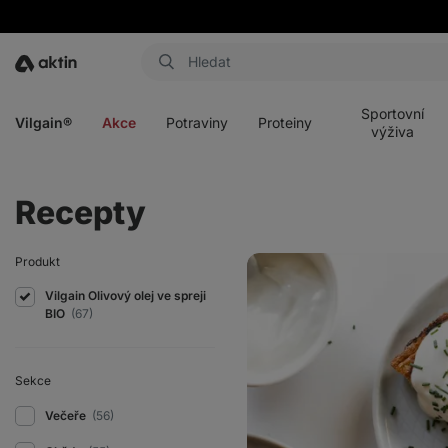
Aktin
Otevřít
Otevřít
Otevřít
Otevřít
menu
menu
menu
menu
Sportovní
Vilgain®
Akce
Potraviny
Proteiny
výživa
Recepty
Zdravý
Produkt
slaný
koláč
Vilgain Olivový olej ve spreji
à
BIO
(67)
la
low
carb
quiche
Sekce
Večeře
(56)