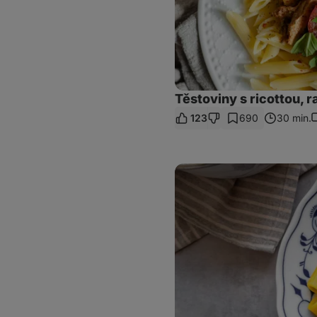
Těstoviny s ricottou, 
123
690
30 min.
K
Kuře
na
paprice
ve
fit
verzi