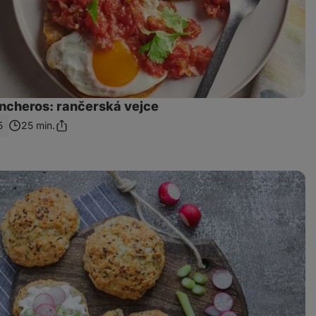
ncheros: rančerská vejce
5
25 min.
Sdílet
odkaz