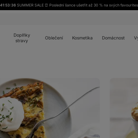
41:53:34
SUMMER SALE ⏰ Poslední šance ušetřit až 30 % na svých favourites
Otevřít
Otevřít
Otevřít
Otevřít
Otevří
menu
menu
menu
menu
menu
Doplňky
Oblečení
Kosmetika
Domácnost
V
stravy
Vaječné
suflé