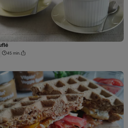
uflé
45 min.
Sdílet
odkaz