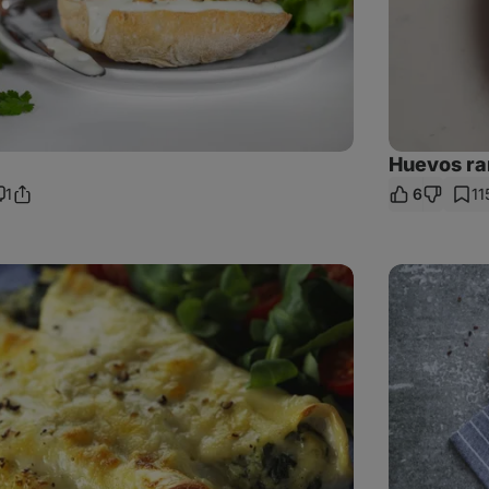
Huevos ra
1
6
11
Sdílet
omentáře
odkaz
Cottage
bulky