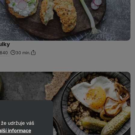
ulky
840
30 min.
Sdílet
odkaz
že udržuje váš
lší informace