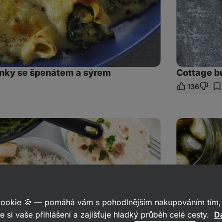
inky se špenátem a sýrem
Cottage b
136
let
kaz
Čočka
na
kyselo
bez
mouky
 cookie 🍪 — pomáhá vám s pohodlnějším nakupováním tím, 
e si vaše přihlášení a zajišťuje hladký průběh celé cesty.
Da