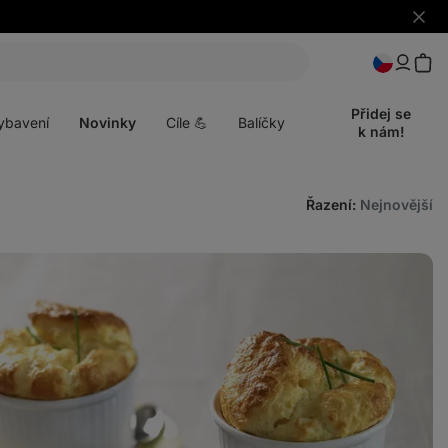
Skrýt
upozo
t
Otevřít
menu
Přidej se
ybavení
Novinky
Cíle 💪
Balíčky
k nám!
Řazení
:
Nejnovější