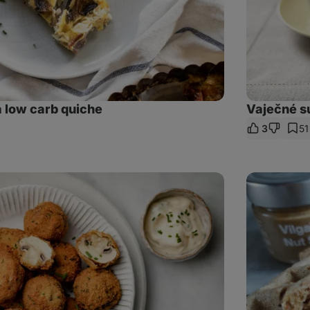
a low carb quiche
Vaječné s
3
51
let
kaz
Slaný
vafle
sendvič