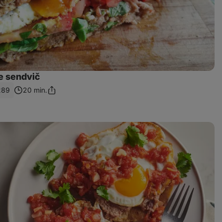
e sendvič
289
20 min.
Sdílet
odkaz