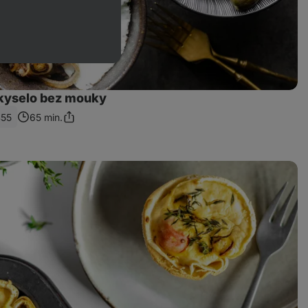
kyselo bez mouky
455
65 min.
Sdílet
odkaz