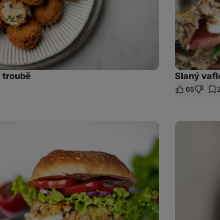
 troubě
Slaný vafl
65
et
az
Huevos
rancheros:
rančerská
vejce