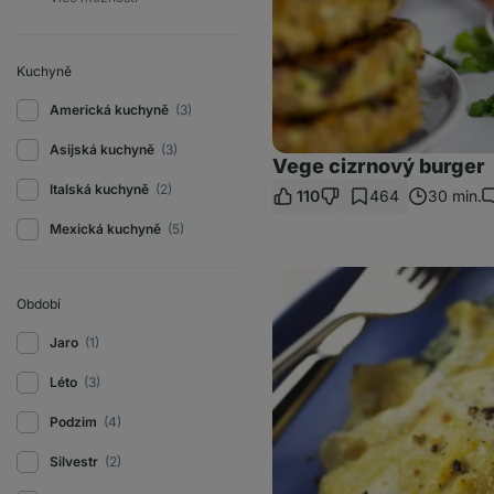
Kuchyně
Americká kuchyně
(3)
Asijská kuchyně
(3)
Vege cizrnový burger
Italská kuchyně
(2)
110
464
30 min.
K
Mexická kuchyně
(5)
Zapečené
slané
Období
palačinky
se
špenátem
Jaro
(1)
a
sýrem
Léto
(3)
Podzim
(4)
Silvestr
(2)