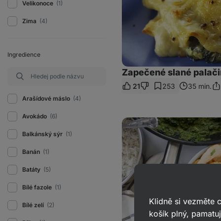
Velikonoce
(1)
Zima
(4)
Ingredience
Zapečené slané palač
21
253
35 min.
Sdí
od
Arašídové máslo
(4)
Avokádo
(6)
Vegan
Palak
Balkánský sýr
(1)
Paneer:
Indický
špenát
Banán
(1)
s
tofu
Batáty
(5)
Bílé fazole
(1)
Klidně si vezměte
Bílé zelí
(2)
košík plný, pamatuj