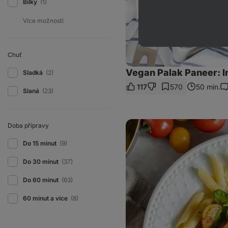
Bílky
(1)
Chuť
Vegan Palak Paneer: In
Sladká
(2)
117
570
50 min.
Ko
Slaná
(23)
Těstoviny
Doba přípravy
s
ricottou,
Do 15 minut
(9)
rajčaty
a
krůtím
Do 30 minut
(37)
masem
Do 60 minut
(63)
60 minut a více
(8)