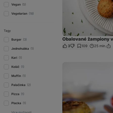
Vegan
(5)
Vegetarian
(18)
Tagy
Obalované žampiony v
Burger
(3)
3
109
25 min.
Sdíl
Jednohubka
(1)
odk
Kari
(1)
Vege
Koláč
(1)
cizrnový
burger
Muffin
(1)
Palačinka
(2)
Pizza
(1)
Placka
(1)