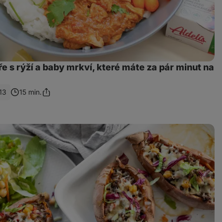
e s rýží a baby mrkví, které máte za pár minut na
13
15 min.
Sdílet
odkaz