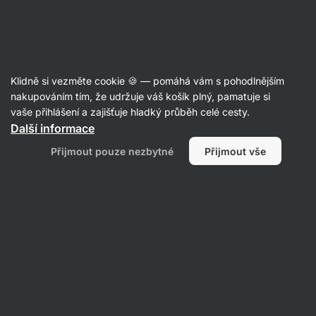
Aktin
Recepty
Klidně si vezměte cookie 🍪 — pomáhá vám s pohodlnějším
Zeleninové sabdží
nakupováním tím, že udržuje váš košík plný, pamatuje si
vaše přihlášení a zajišťuje hladký průběh celé cesty.
Aktin redakce
Další informace
45 min.
Sdílet
Komentáře
24
Přijmout pouze nezbytné
Přijmout vše