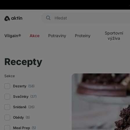
Aktin
Otevřít
Otevřít
Otevřít
Otevřít
menu
menu
menu
menu
Sportovní
Vilgain®
Akce
Potraviny
Proteiny
výživa
Recepty
Fitness
Sekce
krtkův
dort
Dezerty
(58)
s
tvarohem
Svačinky
(37)
a
proteinem
Snídaně
(26)
Obědy
(8)
Meal Prep
(5)