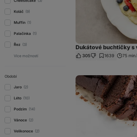
Cheesecake
(3)
Koláč
(9)
Muffin
(1)
Palačinka
(1)
Řez
(3)
Dukátové buchtičky s
305
1639
75 min.
Období
Čokoládový
chlebíček
s
Jaro
(2)
červenou
řepou
Léto
(10)
Podzim
(14)
Vánoce
(2)
Velikonoce
(2)