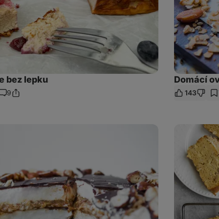
e bez lepku
Domácí ov
9
143
Sdílet
Komentáře
odkaz
Vláčný
kávovo-
banánový
chlebíček:
snídaně
na
celý
víkend