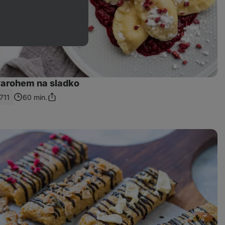
tvarohem na sladko
711
60 min.
Sdílet
odkaz