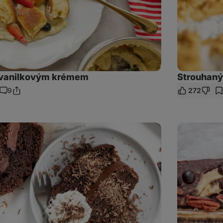
 vanilkovým krémem
Strouhaný
9
272
Sdílet
Komentáře
odkaz
Vegan
banánový
chlebíček