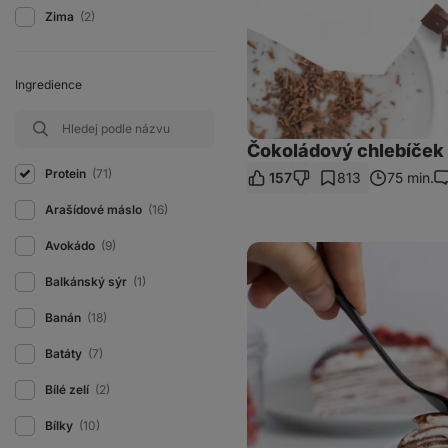
Zima
(2)
Ingredience
Čokoládový chlebíček
Protein
(71)
157
813
75 min.
K
Arašídové máslo
(16)
Avokádo
(9)
Palačinkový
dort
s
Balkánský sýr
(1)
tvarohem
Banán
(18)
Batáty
(7)
Bílé zelí
(2)
Bílky
(10)