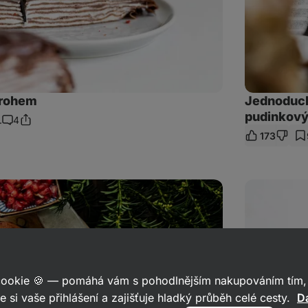
arohem
Jednoduch
pudinkov
.
4
Sdílet
Komentáře
173
odkaz
Pirohy
s
tvarohem
na
sladko
 cookie 🍪 — pomáhá vám s pohodlnějším nakupováním tím, 
e si vaše přihlášení a zajišťuje hladký průběh celé cesty.
Da