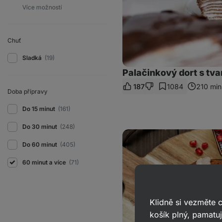
Chuť
Sladká
(19)
Palačinkový dort s tv
187
1084
210 min
Doba přípravy
Do 15 minut
(161)
Do 30 minut
(248)
Vláčná
perníková
Do 60 minut
(405)
bábovka
s
60 minut a více
(71)
jablky
Klidně si vezměte
košík plný, pamatuj