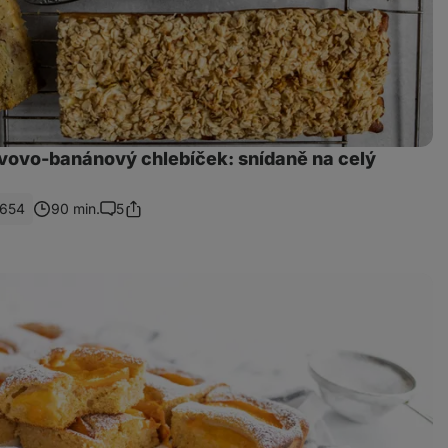
vovo-banánový chlebíček: snídaně na celý
654
90 min.
5
Sdílet
Komentáře
odkaz