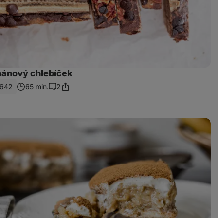
ánový chlebíček
642
65 min.
2
Sdílet
Komentáře
odkaz