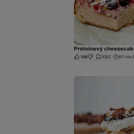
Proteinový cheesecak
146
1092
60 min.
Dort
(nejen)
dětských
snů
ve
stylu
Kinder
Maxi
King