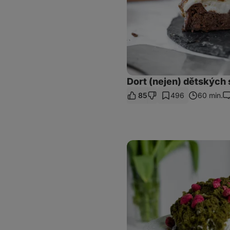
Dort (nejen) dětských 
85
496
60 min.
K
Mechový
dort