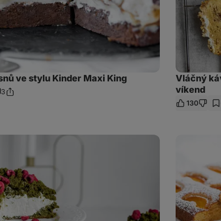
snů ve stylu Kinder Maxi King
Vláčný ká
víkend
3
Sdílet
omentáře
130
odkaz
Zdravý
meruňkový
koláč
na
plech