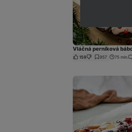
Vláčná perníková bábo
159
957
75 min.
K
Proteinový
cheesecake
bez
lepku