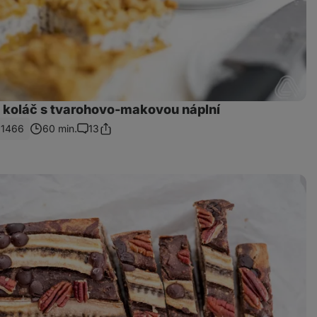
 koláč s tvarohovo-makovou náplní
1466
60 min.
13
Sdílet
Komentáře
odkaz