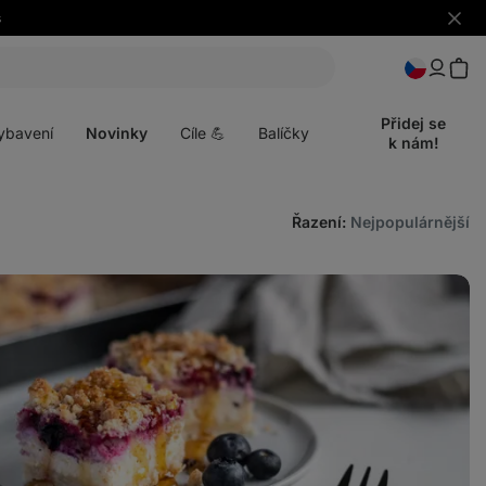
s
Skrýt
upozo
t
Otevřít
menu
Přidej se
ybavení
Novinky
Cíle 💪
Balíčky
k nám!
Řazení
:
Nejpopulárnější