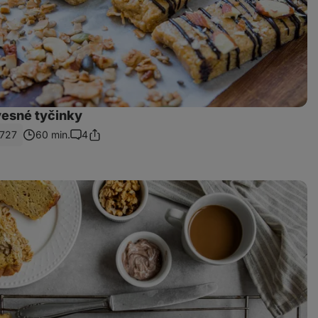
esné tyčinky
727
60 min.
4
Sdílet
Komentáře
odkaz