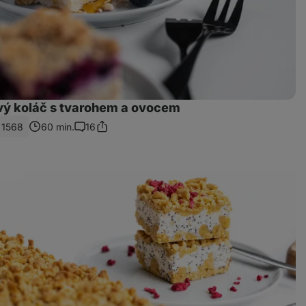
ý koláč s tvarohem a ovocem
1568
60 min.
16
Sdílet
Komentáře
odkaz