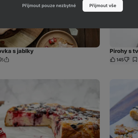
Přijmout pouze nezbytné
Přijmout vše
vka s jablky
Pirohy s 
5
145
Sdílet
omentáře
odkaz
Domácí
ovesné
tyčinky