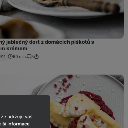
ý jablečný dort z domácích piškotů s
ým krémem
911
60 min.
5
Sdílet
Komentáře
odkaz
že udržuje váš
lší informace