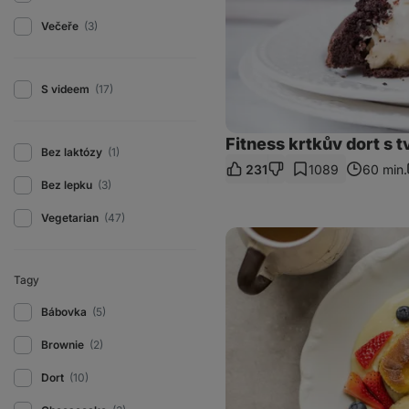
Večeře
(3)
S videem
(17)
Fitness krtkův dort s 
Bez laktózy
(1)
231
1089
60 min.
Bez lepku
(3)
Vegetarian
(47)
Dukátové
buchtičky
s
vanilkovým
Tagy
krémem
Bábovka
(5)
Brownie
(2)
Dort
(10)