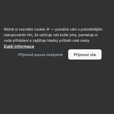
Aktin
Recepty
Klidně si vezměte cookie 🍪 — pomáhá vám s pohodlnějším
Plněné batáty nasladko
nakupováním tím, že udržuje váš košík plný, pamatuje si
vaše přihlášení a zajišťuje hladký průběh celé cesty.
Tereza Šlancarová
Další informace
25 min.
Sdílet
Komentáře
31
153
Přijmout pouze nezbytné
Přijmout vše