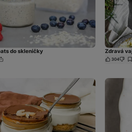
ats do skleničky
Zdravá va
304
dílet
odkaz
Fitness
krupicová
kaše