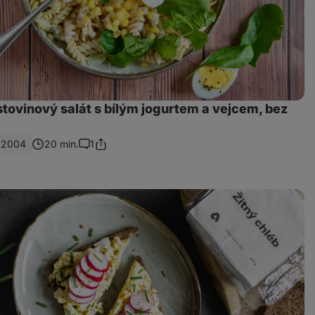
tovinový salát s bílým jogurtem a vejcem, bez
2004
20 min.
1
Sdílet
Komentáře
odkaz