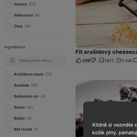
Vánoce
(22)
Velikonoce
(4)
Zima
(18)
Ingredience
Fit arašídový cheesec
296
1421
5 min.
K
Arašídové máslo
(32)
Fitness
Avokádo
(25)
tvarohové
knedlíky
s
Balkánský sýr
(4)
borůvkami
a
Banán
(35)
pudinkem
Batáty
(9)
Klidně si vezměte
Bílé fazole
(1)
košík plný, pamatuj