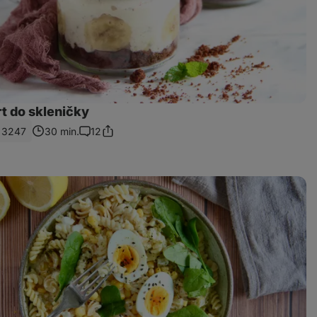
t do skleničky
3247
30 min.
12
Sdílet
Komentáře
odkaz