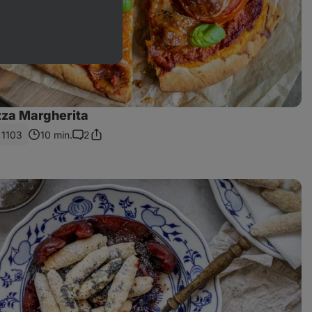
zza Margherita
1103
10 min.
2
Sdílet
Komentáře
odkaz