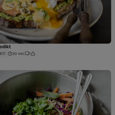
edikt
917
30 min.
1
Sdílet
Komentáře
odkaz