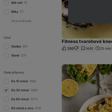
Bílé zelí
(1)
Bílky
(7)
Chuť
Fitness tvarohové kne
Sladká
(61)
260
1445
25 min.
Slaná
(27)
Vegan
mac
Doba přípravy
and
cheese
Do 15 minut
(162)
Do 30 minut
(330)
Do 60 minut
(577)
60 minut a více
(113)