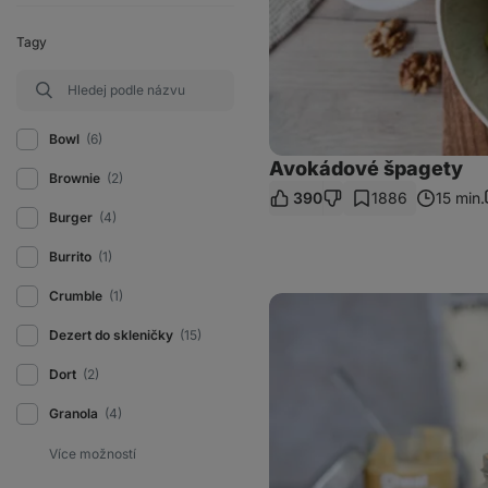
Tagy
Bowl
(6)
Avokádové špagety
Brownie
(2)
390
1886
15 min.
Burger
(4)
Burrito
(1)
Crumble
(1)
Proteinová
overnight
oats
Dezert do skleničky
(15)
do
skleničky
Dort
(2)
Granola
(4)