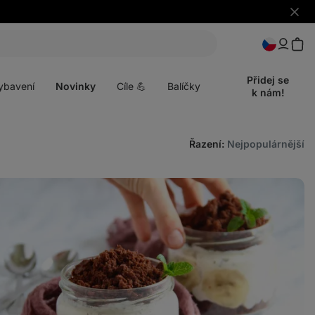
Skrýt
upozo
t
Otevřít
menu
Přidej se
ybavení
Novinky
Cíle 💪
Balíčky
k nám!
Řazení
:
Nejpopulárnější