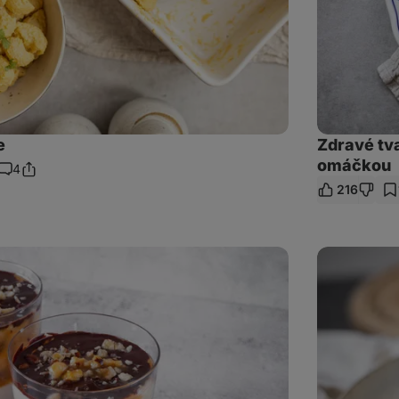
e
Zdravé tv
omáčkou
4
Sdílet
Komentáře
216
odkaz
Vejce
Benedikt