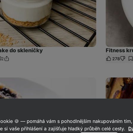
ake do skleničky
Fitness k
2
278
Sdílet
omentáře
odkaz
Zdravá
pizza
Margherita
 cookie 🍪 — pomáhá vám s pohodlnějším nakupováním tím, 
e si vaše přihlášení a zajišťuje hladký průběh celé cesty.
Da