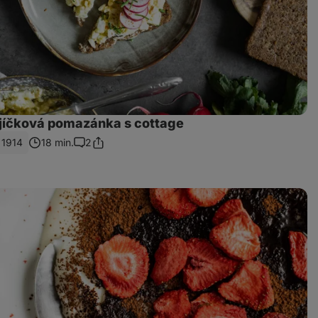
jíčková pomazánka s cottage
1914
18 min.
2
Sdílet
Komentáře
odkaz