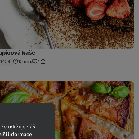
rupicová kaše
1459
15 min.
4
Sdílet
Komentáře
odkaz
že udržuje váš
lší informace