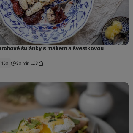
arohové šulánky s mákem a švestkovou
1150
30 min.
3
Sdílet
Komentáře
odkaz