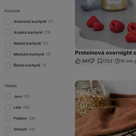
Kuchyně
Americká kuchyně
(7)
Asijská kuchyně
(13)
Italská kuchyně
(11)
Proteinová overnight o
Mexická kuchyně
(5)
341
1733
10 min.
S
Řecká kuchyně
(1)
Fit
Období
arašídový
cheesecake
do
Jaro
(21)
skleničky
Léto
(59)
Podzim
(26)
Silvestr
(14)