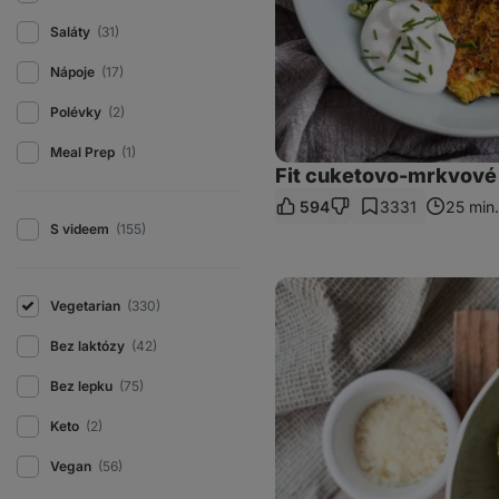
Saláty
(31)
Nápoje
(17)
Polévky
(2)
Meal Prep
(1)
Fit cuketovo-mrkvové
594
3331
25 min.
S videem
(155)
Avokádové
špagety
Vegetarian
(330)
Bez laktózy
(42)
Bez lepku
(75)
Keto
(2)
Vegan
(56)