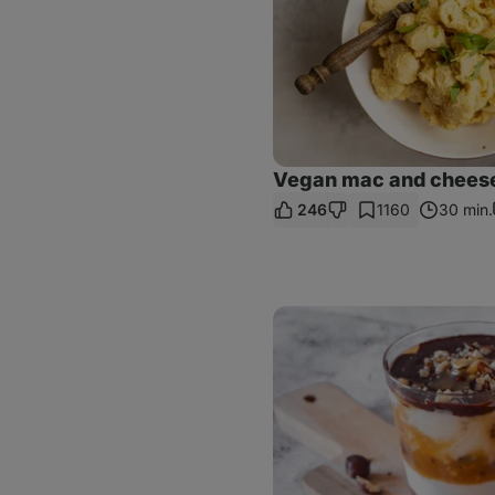
Vegan mac and chees
246
1160
30 min.
Maxi
King
dezert
do
skleničky