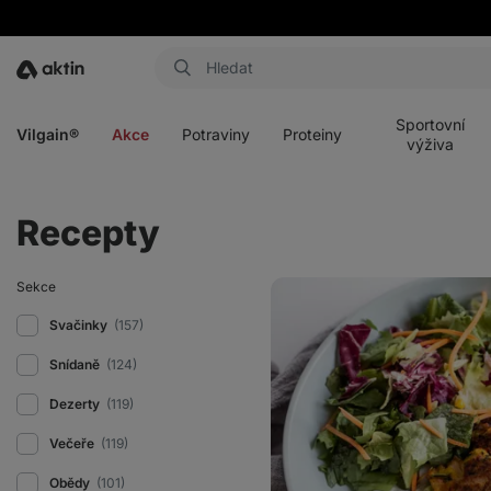
Aktin
Otevřít
Otevřít
Otevřít
Otevřít
menu
menu
menu
menu
Sportovní
Vilgain®
Akce
Potraviny
Proteiny
výživa
Recepty
Fit
Sekce
cuketovo-
mrkvové
Svačinky
(157)
placky
s
Snídaně
(124)
česnekovým
dipem
Dezerty
(119)
Večeře
(119)
Obědy
(101)