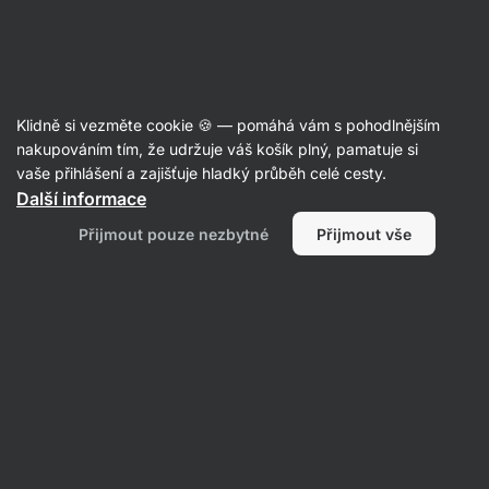
Aktin
Recepty s banánem
Klidně si vezměte cookie 🍪 — pomáhá vám s pohodlnějším
nakupováním tím, že udržuje váš košík plný, pamatuje si
Filtrovat
Řazení
:
Nejnovější
1
vaše přihlášení a zajišťuje hladký průběh celé cesty.
Další informace
Jogurtový
Přijmout pouze nezbytné
Přijmout vše
švestkový
koláč
s
drobenkou