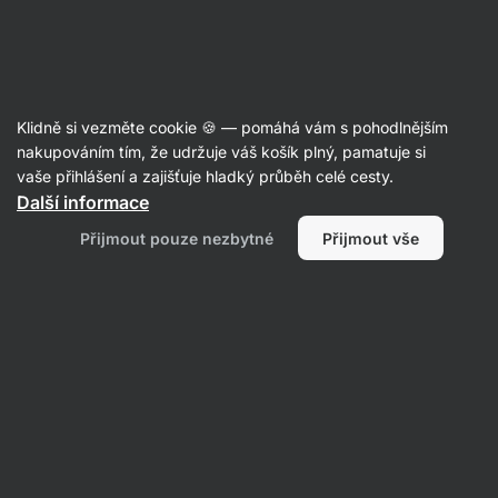
Aktin
Letní recepty ☀️
Klidně si vezměte cookie 🍪 — pomáhá vám s pohodlnějším
nakupováním tím, že udržuje váš košík plný, pamatuje si
Filtrovat
Řazení
:
Nejpopulárnější
1
vaše přihlášení a zajišťuje hladký průběh celé cesty.
Další informace
Mražené
Přijmout pouze nezbytné
Přijmout vše
jogurtové
kousky
s
lesním
ovocem
alias
Frozen
Yogurt
Barks