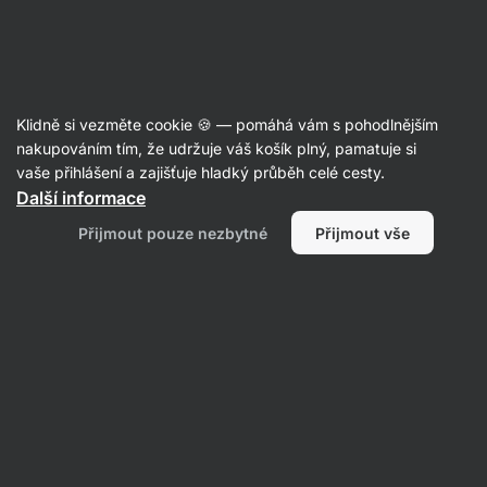
Aktin
Články
Klidně si vezměte cookie 🍪 — pomáhá vám s pohodlnějším
Koriandr: pozitivní účinky na zdraví
nakupováním tím, že udržuje váš košík plný, pamatuje si
vaše přihlášení a zajišťuje hladký průběh celé cesty.
a lahodná chuť k tomu!
Další informace
Bc. Karolína Šimečková
05. 01. 2023
Přijmout pouze nezbytné
Přijmout vše
ověřil/a
RNDr. Tomáš Novotný a Mgr. Kristýna Kovářová
Sdílet
Komentáře
1
3