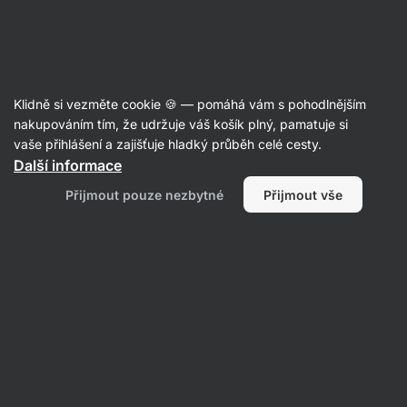
Aktin
Články
Klidně si vezměte cookie 🍪 — pomáhá vám s pohodlnějším
Body neutrality: jak bezpečně
nakupováním tím, že udržuje váš košík plný, pamatuje si
vaše přihlášení a zajišťuje hladký průběh celé cesty.
vnímat vlastní tělo
Další informace
Mgr. Kristýna Kovářová
02. 03. 2022
Přijmout pouze nezbytné
Přijmout vše
Sdílet
Komentáře
1
13