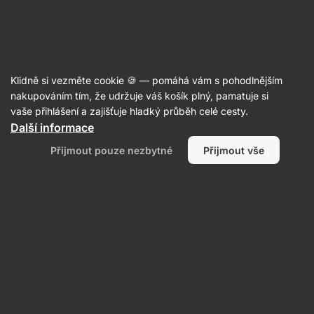
Aktin
Články
Klidně si vezměte cookie 🍪 — pomáhá vám s pohodlnějším
Jak cvičit a nabrat svaly i bez
nakupováním tím, že udržuje váš košík plný, pamatuje si
vaše přihlášení a zajišťuje hladký průběh celé cesty.
posilovny?
Další informace
RNDr. Tomáš Novotný
30. 08. 2022
Přijmout pouze nezbytné
Přijmout vše
Sdílet
Komentáře
2
20
14