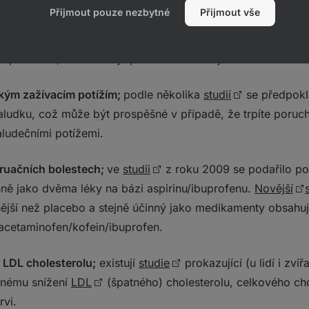
 cukru v krvi;
ve
studii
z roku 2015 byla pomocí 2 gramů
Přijmout pouze nezbytné
Přijmout vše
ladina cukru v krvi o 12 % u diabetických pacientů. Navíc s
ny cukru v krvi – během 12 týdnů o 10 %. Bohužel se jednalo
ce působivé, ale musí být proveden další výzkum.
ckým zažívacím potížím;
podle několika
studií
se předpokl
ludku, což může být prospěšné v případě, že trpíte poruch
aludečními potížemi.
ruačních bolestech;
ve
studii
z roku 2009 se podařilo po
inně jako dvěma léky na bázi aspirinu/ibuprofenu.
Novější
ější než placebo a stejně účinný jako medikamenty obsahují
cetaminofen/kofein/ibuprofen.
 LDL cholesterolu;
existují
studie
prokazující (u lidí i zví
mnému snížení
LDL
(špatného) cholesterolu, celkového cho
rvi.