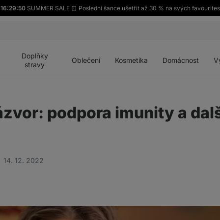
16:29:49
SUMMER SALE ⏰ Poslední šance ušetřit až 30 % na svých favourites
Otevřít
Otevřít
Otevřít
Otevřít
Otevří
menu
menu
menu
menu
menu
Doplňky
Oblečení
Kosmetika
Domácnost
V
stravy
zvor: podpora imunity a dalš
14. 12. 2022