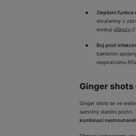
Zlepšení funkce
sloučeniny v záz
existují
důkazy
Boj proti infekcí
bakteriím spojen
respiračnímu RSV,
Ginger shots –
Ginger shots se ve welln
samotný stabilní pozici.
kombinací nastrouhanéh