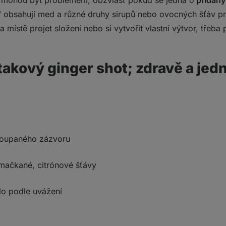
 mohou být problémem, obzvlášť pokud se jedná o
přidan
” obsahují med a různé druhy sirupů nebo ovocných šťáv pro
 místě projet složení nebo si vytvořit vlastní výtvor, třeba 
 takový ginger shot; zdravě a je
 loupaného zázvoru
mačkané, citrónové šťávy
dlo podle uvážení