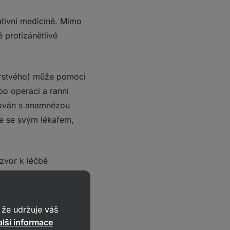
nativní medicíně. Mimo
é protizánětlivé
rstvého) může pomoci
 po operaci a ranní
ikován s anamnézou
te se svým lékařem,
zázvor k léčbě
z roku
amového oleje může
že udržuje váš
lší informace