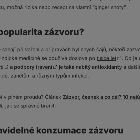
, možná rizika nebo recept na vlastní “ginger shoty”.
popularita zázvoru?
 sahají při vaření a přípravách bylinných čajů, někteří zá
a indické medicíně se používá doslova po
tisíce let
. Co je
tí
a podpory
trávení
je také nabitý antioxidanty
a další
tidě, zánětům a různým typům infekcí.
í v plném proudu? Článek
Zázvor, česnek a co dál? 10 nejú
, jak se správně bránit!
ravidelné konzumace zázvoru