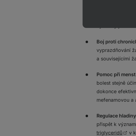
Regulace hladinu
(denně) snížena h
dlouhodobé hladi
výsledky jsou si
Boj proti chroni
vyprazdňování ža
a souvisejícími ž
Pomoc při menst
bolest stejně úč
dokonce efektivn
mefenamovou a a
Regulace hladiny
přispět k význa
triglyceridů
v k