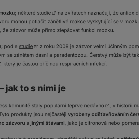
 mozku;
některé
studie
na zvířatech naznačují, že antioxid
voru mohou potlačit zánětlivé reakce vyskytující se v mozku
, že zázvor může přímo zlepšovat funkci mozku.
m;
podle
studie
z roku 2008 je zázvor velmi účinným pom
ým se zánětem dásní a paradentózou. Čerstvý může být tak
 který je častou příčinou respiračních infekcí.
 jak to s nimi je
ess komunitě staly populární teprve
nedávno
, v historii 
 Tyto produkty jsou nejčastěji
vyrobeny odšťavňováním čer
o zázvoru s jinými šťávami
, jako je citronová nebo pomer