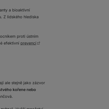
anty a bioaktivní
. Z lidského hlediska
ocníkem proti ústním
é efektivní
prevencí
mají ale stejně jako zázvor
stvého kořene nebo
ančová.