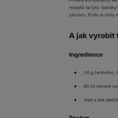
Přidané komponenty ale
receptů na tyto “panáky
zázvoru. Proto je vždy na
A jak vyrobit
Ingredience
24 g čerstvého,
60 ml čerstvě vy
med a jiné sladi
Postup