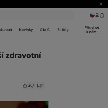
Skrýt
upozo
t
Otevřít
menu
Přidej se
ybavení
Novinky
Cíle 💪
Balíčky
k nám!
í zdravotní
3
7