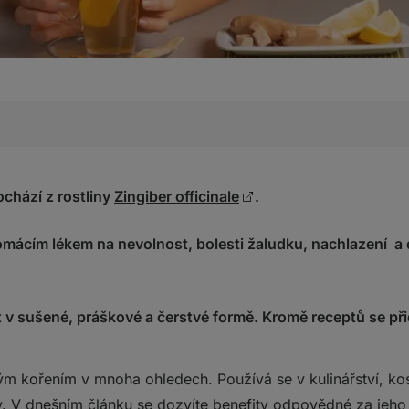
ita zázvoru?
né konzumace zázvoru
chází z rostliny
Zingiber officinale
.
s nimi je
 ginger shot; zdravě a jednoduše?
mácím lékem na nevolnost, bolesti žaludku, nachlazení a d
t v sušené, práškové a čerstvé formě. Kromě receptů se při
vat a hrozí riziko předávkování?
ným kořením v mnoha ohledech. Používá se v kulinářství, k
ty. V dnešním článku se dozvíte benefity odpovědné za jeho