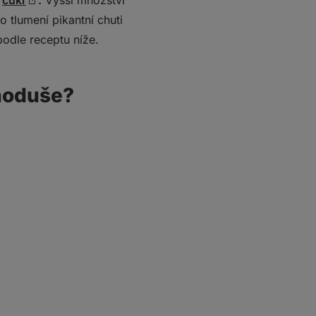
ý
cukr
.
Vyšší množství
 tlumení pikantní chuti
podle receptu níže.
dnoduše?