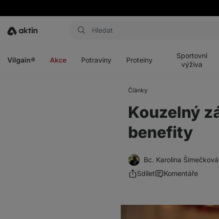
Aktin
Otevřít
Otevřít
Otevřít
Otevřít
menu
menu
menu
menu
Sportovní
Vilgain®
Akce
Potraviny
Proteiny
výživa
Články
Kouzelný zá
benefity
Bc. Karolína Šimečková
Sdílet
Komentáře