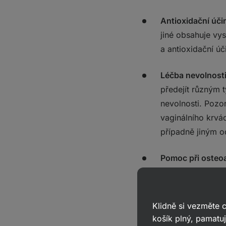
Antioxidační úči
jiné obsahuje vy
a antioxidační úč
Léčba nevolnost
předejít různým
nevolnosti. Pozo
vaginálního krvá
případně jiným 
Pomoc při osteoa
osteoartrózy, zaz
2011 prokázala, 
pomoci snížit bol
Klidně si vezměte
košík plný, pamatuj