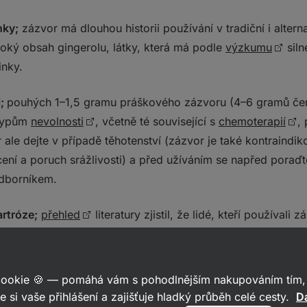
nky;
zázvor má dlouhou historii používání v tradiční i alter
soký obsah gingerolu, látky, která má podle
výzkumu
siln
inky.
i;
pouhých 1–1,5 gramu práškového zázvoru (4–6 gramů če
 typům
nevolnosti
, včetně té související s
chemoterapií
,
r ale dejte v případě těhotenství (zázvor je také kontraind
cení a poruch srážlivosti) a před užíváním se napřed poraď
odborníkem.
rtróze;
přehled
literatury zjistil, že lidé, kteří používali 
namenali významné snížení bolesti a invalidity. Další
studie
že kombinace topického zázvoru, mastichy, skořice a sez
est a ztuhlost u lidí s osteoartrózou kolen.
 cookie 🍪 — pomáhá vám s pohodlnějším nakupováním tím, 
e si vaše přihlášení a zajišťuje hladký průběh celé cesty.
Da