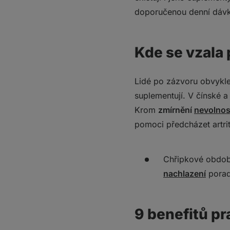
doporučenou denní dávku
Kde se vzala 
Lidé po zázvoru obvykle
suplementují. V čínské 
Krom
zmírnění
nevolnos
pomoci předcházet artri
Chřipkové obdob
nachlazení
poradí
9 benefitů p