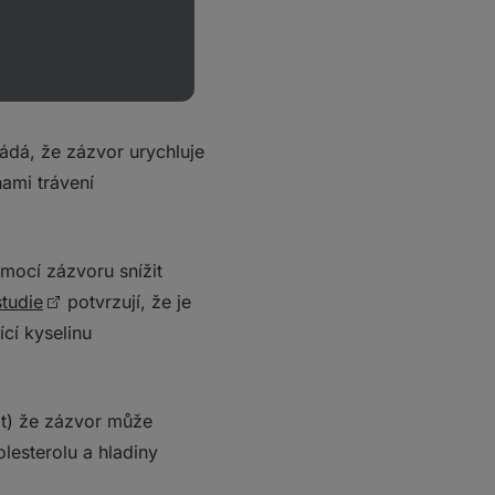
 zázvorového prášku
e zlepšil i marker pro
 o malou studii, jejíž
ádá, že zázvor urychluje
ami trávení
mocí zázvoru snížit
studie
potvrzují, že je
cí kyselinu
řat) že zázvor může
lesterolu a hladiny