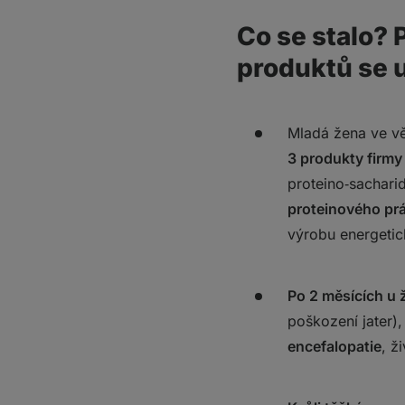
Co se stalo? 
produktů se u
Mladá žena ve vě
3 produkty firmy
proteino‑sachar
proteinového pr
výrobu energeti
Po 2 měsících u ž
poškození jater),
encefalopatie
, ž