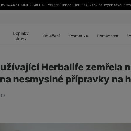
15:16:43
SUMMER SALE ⏰ Poslední šance ušetřit až 30 % na svých favourites
Otevřít
Otevřít
Otevřít
Otevřít
Otevří
menu
menu
menu
menu
menu
Doplňky
Oblečení
Kosmetika
Domácnost
V
stravy
užívající Herbalife zemřela n
r na nesmyslné přípravky na 
019