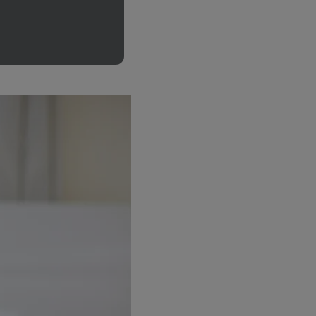
(škodlivé) bakterie
e jako podvodnou