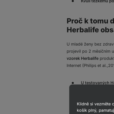
Kvůli těžkému po
Proč k tomu 
Herbalife ob
U mladé ženy bez zdravo
projevil po 2 měsíčním už
vzorek Herbalife
produkt
Internet (Philips et al.,20
U testovaných H
(olovo, rtuť, ka
toxických látek
Klidně si vezměte
košík plný, pamatuj