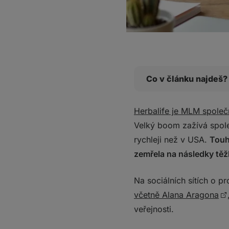
Co v článku najdeš?
Co se stalo? Po dvou 
Herbalife je MLM společ
Proč k tomu došlo? 
Velký boom zažívá spole
patogenní bakterie
rychleji než v USA.
Touh
Další případy otravy 
zemřela na následky těž
Argentině
Co si z toho vzít? Vyb
Na sociálních sítích o p
Místo spoléhání na kr
včetně Alana Aragona
Jaký fungují MLM spo
veřejnosti.