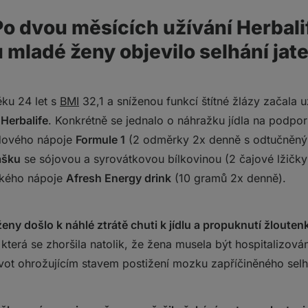
Po dvou měsících užívání Herbali
 mladé ženy objevilo selhání jate
ku 24 let s
BMI
32,1 a sníženou funkcí štítné žlázy začala 
 Herbalife
. Konkrétně se jednalo o náhražku jídla na podpo
idového nápoje
Formule 1
(2 odměrky 2x denně s odtučněn
ášku
se sójovou a syrovátkovou bílkovinou (2 čajové lžičk
ckého nápoje
Afresh Energy drink
(10 gramů 2x denně).
eny došlo k náhlé ztrátě chuti k jídlu a propuknutí žlouten
 která se zhoršila natolik, že žena musela být hospitalizov
ivot ohrožujícím stavem postižení mozku zapříčiněného selh