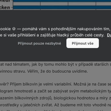
 cookie 🍪 — pomáhá vám s pohodlnějším nakupováním tím, 
e si vaše přihlášení a zajišťuje hladký průběh celé cesty.
Da
Přijmout pouze nezbytné
Přijmout vše
Biologická hodnota
t nad tématem, jak by tomu mohlo být v případě starších su
vinnou stravu. Věřím, že do budoucna uvidíme.
ěr? Příjem bílkovin je velmi variabilní. Možná je na čase s
kilogram hmotnosti a začít se zabývat svým metabolickým 
řazením bílkovinných zdrojů, biologickou hodnotou a míry z
prostředky u jatečních zvířat. Až budeme mít toto vhodně 