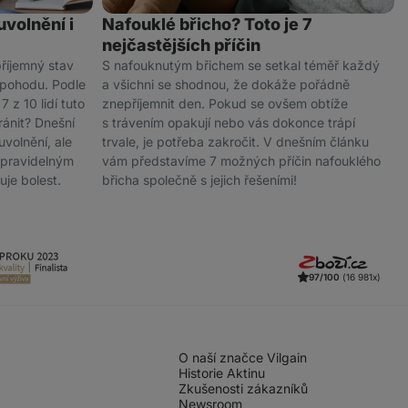
uvolnění i
Nafouklé břicho? Toto je 7
nejčastějších příčin
příjemný stav
S nafouknutým břichem se setkal téměř každý
u pohodu. Podle
a všichni se shodnou, že dokáže pořádně
 z 10 lidí tuto
znepříjemnit den. Pokud se ovšem obtíže
ránit? Dnešní
s trávením opakují nebo vás dokonce trápí
uvolnění, ale
trvale, je potřeba zakročit. V dnešním článku
é pravidelným
vám představíme 7 možných příčin nafouklého
uje bolest.
břicha společně s jejich řešeními!
97/100
(16 981x)
O naší značce Vilgain
Historie Aktinu
Zkušenosti zákazníků
Newsroom