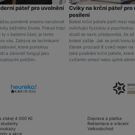
derní páteř pro uvolnění
Cviky na krční páteř pro 
posílení
kážou poměrně snadno narušovat
Bolest krční páteře patří mezi ne
vity běžného života. Pokud trápí
ovlivňující fyzickou a psychicko
 ty v bederní části, je tento
studií se navíc předpovídá, že až 7
pro vás. Zabývá se technikami
bolest zažije. Jak se proti tomu b
osilování, které pomohou
článek prozradí 8 cviků nejen na 
ostí a zároveň fungují jako
také posilnění krční páteře, kter
 budoucím potížím.
cvičením omezí nebo úplně elimin
4.8/5
(16 152x)
 získej 4 000 Kč
Doprava a platba
 studenty
Reklamace a vrácení
poukazy
Velkoobchod
kódy a akce