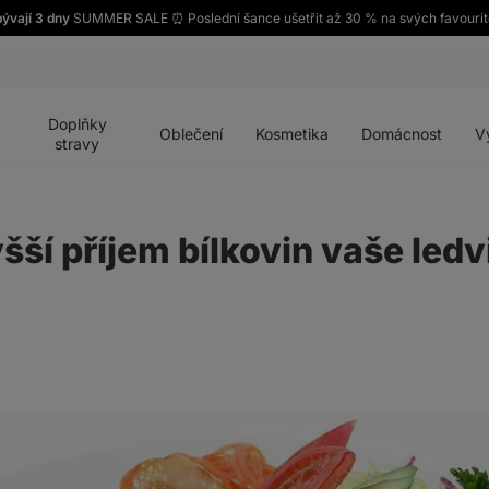
ývají 3 dny
SUMMER SALE ⏰ Poslední šance ušetřit až 30 % na svých favourit
Otevřít
Otevřít
Otevřít
Otevřít
Otevří
menu
menu
menu
menu
menu
Doplňky
Oblečení
Kosmetika
Domácnost
V
stravy
šší příjem bílkovin vaše led