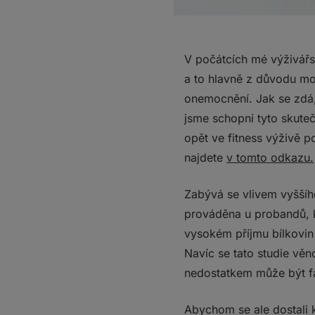
V počátcích mé výživářsk
a to hlavně z důvodu mo
onemocnění. Jak se zdá,
jsme schopni tyto skute
opět ve fitness výživě p
najdete
v tomto odkazu.
Zabývá se vlivem vyššího 
prováděna u probandů, kt
vysokém příjmu bílkovin 
Navíc se tato studie věn
nedostatkem může být fa
Abychom se ale dostali 