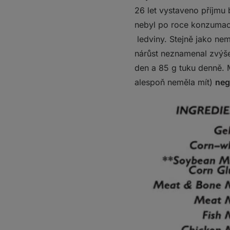
26 let vystaveno příjmu 
nebyl po roce konzumace
ledviny. Stejně jako neměl
nárůst neznamenal zvýš
den a 85 g tuku denně.
alespoň neměla mít)
neg