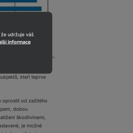
že udržuje váš
lší informace
 udávající stravitelnost bílkovin.
bjektů, kteří teprve
e oprostit od zažitého
typem, dobou
atížení škodlivinami,
nastavené, je možné