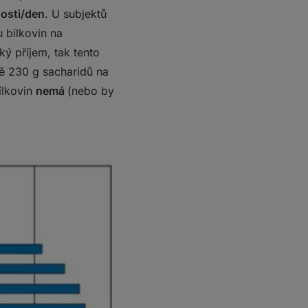
nosti/den
. U subjektů
 bílkovin na
cký příjem, tak tento
ě 230 g sacharidů na
ílkovin
nemá
(nebo by