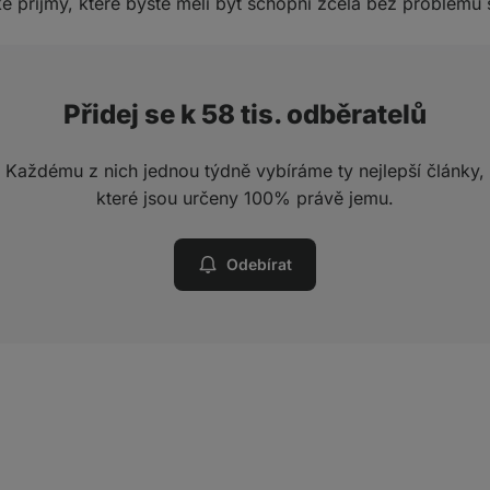
é příjmy, které byste měli být schopni zcela bez problému s
Přidej se k 58 tis. odběratelů
Každému z nich jednou týdně vybíráme ty nejlepší články,
které jsou určeny 100% právě jemu.
Odebírat