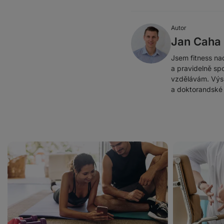
Autor
Jan Caha
Jsem fitness na
a pravidelně sp
vzdělávám. Výsle
a doktorandské 