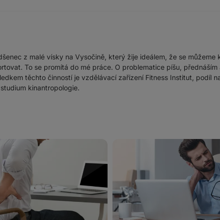
dšenec z malé vísky na Vysočině, který žije ideálem, že se můžeme k
ortovat. To se promítá do mé práce. O problematice píšu, přednáším 
dkem těchto činností je vzdělávací zařízení Fitness Institut, podíl n
studium kinantropologie.