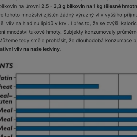
bílkovin na úrovni
2,5 - 3,3 g bílkovin na 1 kg tělesné hmot
 tohoto množství zjištěn žádný výrazný vliv vyššího příjmu
 vliv na hladinu lipidů v krvi. I přes to, že se zvýšil kalori
ení množství tukové hmoty. Subjekty konzumovaly průměrn
 Můžeme tedy směle prohlásit, že dlouhodobá konzumace b
ativní vliv na naše ledviny.