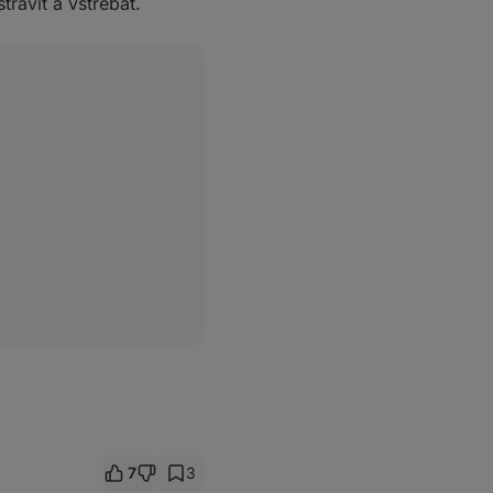
trávit a vstřebat.
7
3