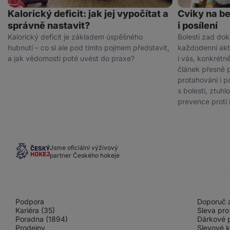
Kalorický deficit: jak jej vypočítat a
Cviky na be
správně nastavit?
i posílení
Kalorický deficit je základem úspěšného
Bolesti zad do
hubnutí – co si ale pod tímto pojmem představit,
každodenní akti
a jak vědomosti poté uvést do praxe?
i vás, konkrétně
článek přesně 
protahování i p
s bolestí, ztuhl
prevence proti
Jsme oficiální výživový
partner Českého hokeje
Podpora
Doporuč a
Kariéra (35)
Sleva pro
Poradna (1894)
Dárkové 
Prodejny
Slevové 