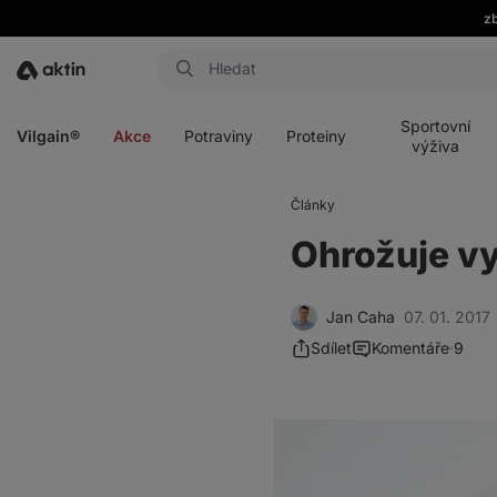
zb
Aktin
Otevřít
Otevřít
Otevřít
Otevřít
menu
menu
menu
menu
Sportovní
Vilgain®
Akce
Potraviny
Proteiny
výživa
Články
Ohrožuje vy
Jan Caha
07. 01. 2017
Sdílet
Komentáře
9