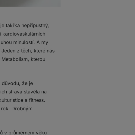
je takřka nepřípustný,
i kardiovaskulárních
ouhou minulostí. A my
Jeden z těch, které nás
d Metabolism, kterou
o důvodu, že je
ich strava stavěla na
turistice a fitness.
n rok. Drobným
vců v průměrném věku