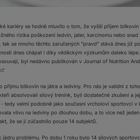
é kariéry se hodně mluvilo o tom, že vyšší příjem bílkovin 
žného rizika poškození ledvin, jater, karcinomu nebo snad 
 tak se mnoho těchto zaručených "pravd" stává dnes již p
čnosti dnes chápat i díky věděckým výzkumům daleko lépe. 
osouvají, byl nedávno publikován v Journal of Nutrition An
příjmu bílkovin na játra a ledviny. Pro nás je validní z toh
eří absolvovali silový trénink, byli dostatečné zkušení a jej
- tedy velmi podobně jako současní vrcholoví sportovci v kul
ovala vlivu na ledviny po dlouhou dobu, a to více než jede
kt, že se jí zúčastnilo pouze 14 subjektů.
k jádru problému. Po dobu 1 roku bylo 14 silových sporto