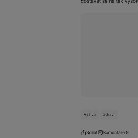
dostávat se na tak vysok
Výživa
Zdraví
Sdílet
Komentáře
9