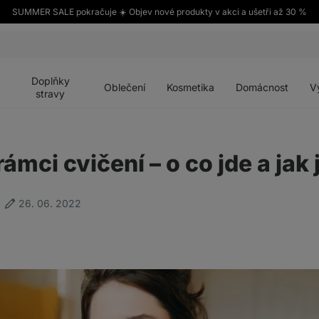
SUMMER SALE pokračuje ☀️ Objev nové produkty v akci a ušetři až 30 %
Otevřít
Otevřít
Otevřít
Otevřít
Otevří
menu
menu
menu
menu
menu
Doplňky
Oblečení
Kosmetika
Domácnost
V
stravy
ámci cvičení – o co jde a jak
26. 06. 2022