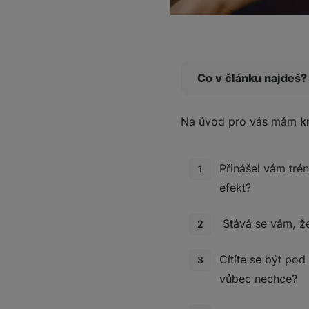
Co v článku najdeš?
Co přesně znamená 
Na úvod pro vás mám
k
Jak můžete k vyhoř
5 znaků provázejícíc
Přinášel vám tré
1. Nechuť ke cvičení,
efekt?
Co s tím?
2. Jste neustále vyč
Stává se vám, že
Co s tím?
3. Trénink vás nenabí
Cítíte se být po
Co s tím?
vůbec nechce?
4. Jste podráždění a