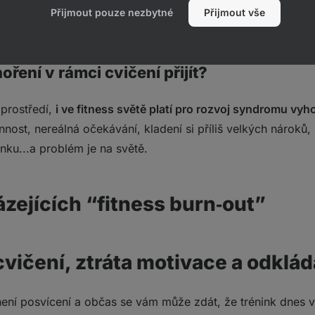
řejde”. I v tom však tkví zákeřnost tohoto stavu – rozvíjí s
Přijmout pouze nezbytné
Přijmout vše
dince zcela ochromí.
ření v rámci cvičení přijít?
 prostředí,
i ve fitness světě platí pro rozvoj syndromu vy
nost, nereálná očekávání, kladení si příliš velkých nároků,
nku...a problém je na světě.
zejících “fitness burn‑out”
cvičení, ztráta motivace a odklád
ení posvícení a občas se vám může zdát, že trénink dnes vl