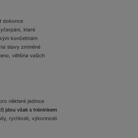
it dokonce
yčerpání, které
ěžkým končetinám
isí stavy zmíněné
čeno, většina vašich
pro některé jedince
a!) jdou však s tréninkem
y, rychlosti, výkonnosti