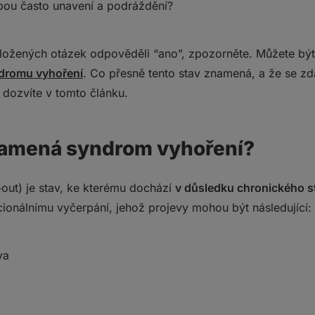
bou často unavení a podráždění?
tále pod tlakem
oložených otázek odpověděli “ano”, zpozorněte. Můžete být
dromu vyhoření
. Co přesně tento stav znamená, a že se zd
 dozvíte v tomto článku.
namená syndrom vyhoření?
out) je stav, ke kterému dochází
v důsledku chronického s
ionálnímu vyčerpání, jehož projevy mohou být následující:
va