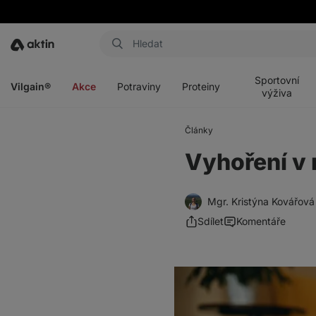
Aktin
Otevřít
Otevřít
Otevřít
Otevřít
menu
menu
menu
menu
Sportovní
Vilgain®
Akce
Potraviny
Proteiny
výživa
Články
Vyhoření v r
Mgr. Kristýna Kovářová
Sdílet
Komentáře