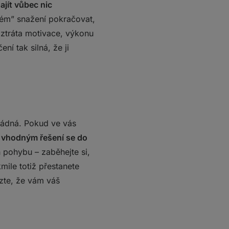
jít vůbec nic
čném” snažení pokračovat,
 ztráta motivace, výkonu
í tak silná, že ji
 žádná. Pokud ve vás
 vhodným řešení se do
h pohybu – zaběhejte si,
mile totiž přestanete
ězte, že vám váš