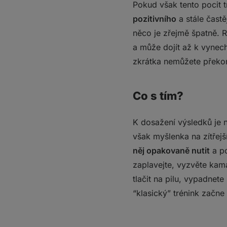
Pokud však tento pocit t
pozitivního
a stále častě
něco je zřejmě špatně. 
a může dojít až k vynech
zkrátka nemůžete překo
Co s tím?
K dosažení výsledků je 
však myšlenka na zítřejš
něj opakovaně nutit
a po
zaplavejte, vyzvěte kama
tlačit na pilu, vypadnet
“klasický” trénink začne