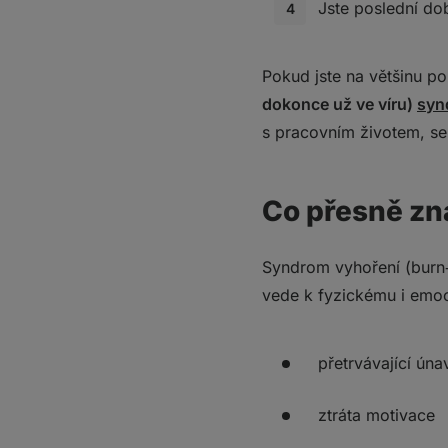
Jste poslední do
Co s tím?
5. Cítíte se být neus
Co s tím?
Pokud jste na většinu p
Co si z toho vzít?
dokonce už ve víru)
syn
s pracovním životem, se
Co přesně z
Syndrom vyhoření (burn‑
vede k fyzickému i emoc
přetrvávající úna
ztráta motivace