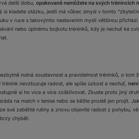
rvá delší dobu,
opakovaně nemůžete na svých trénincích na
ji si kladete otázku, jestli má vůbec smysl v tomto “zbyte
Ruku v ruce s takovýmto nastavením mysli většinou přichází
ávání nebo úplnému bojkotu tréninků, kdy je nechuť ke cvičen
nat.
nezbytně nutná soustavnost a pravidelnost tréninků, o tom
í trénink nevzbuzuje radost, ale spíše úzkost a nechuť,
není
stupně si ho více a více zošklivovat. Zkuste proto jiný dru
ráda na match v tenise nebo se běžte prostě jen projít. Jak
e ze své zaběhlé rutiny a znovu objevíte radost z pohybu, v
 brzy chybět.