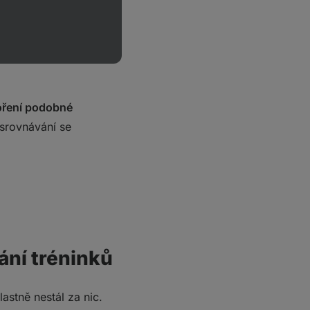
e pomalu, ale jakmile
hoření podobné
 srovnávání se
ání tréninků
astně nestál za nic.