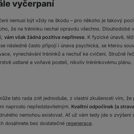
tále vyčerpaní
čení nemusí být vždy na škodu – pro někoho je takový poc
ho, že na tréninku nechal opravdu všechno. Dlouhodobé v
í,
vám však žádná pozitiva nepřinese
. K fyzické únavě, t
 následně často připojí i únava psychická, se kterou souv
ivace, vynechávání tréninků a nechuť ke cvičení. Stručně ře
rstvě ustlané a voňavé posteli, nikoliv tréninkovému plánu.
může tato rada znít jednoduše, z vlastní zkušenosti vím, že 
ím naprosto nepředstavitelným.
Kvalitní odpočinek (a strav
druhého nemohou existovat. Ať už vám tedy jde o zvýšení síl
jich dosáhnete bez dostatečné
regenerace
.