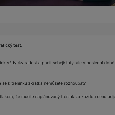
syndrom vyhoření?
ratičký test
:
ení v rámci cvičení přijít?
h “fitness burn‑out”
nink vždycky radost a pocit sebejistoty, ale v poslední dob
 ztráta motivace a odkládání tréninků
erpaní
 se k tréninku zkrátka nemůžete rozhoupat?
jí, ale vysává
d tlakem, že musíte naplánovaný trénink za každou cenu odj
 náladoví