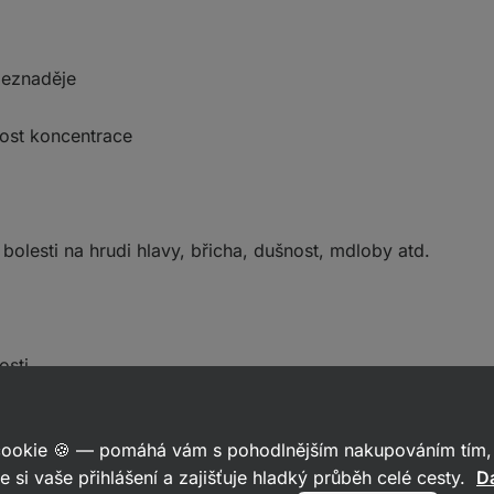
beznaděje
ost koncentrace
 bolesti na hrudi hlavy, břicha, dušnost, mdloby atd.
osti
idé podávající vysoké výkony
a to nejen v pracovním, ale 
 cookie 🍪 — pomáhá vám s pohodlnějším nakupováním tím, 
éře. Někoho možná napadne, že podobné pocity má přece ob
e si vaše přihlášení a zajišťuje hladký průběh celé cesty.
Da