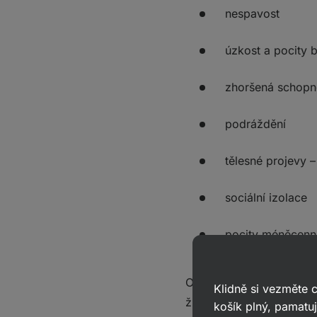
nespavost
úzkost a pocity 
zhoršená schopn
podráždění
tělesné projevy –
sociální izolace
pocity méněcenn
Ohroženi jsou zejména
l
Klidně si vezměte
životě nebo fitness sf
košík plný, pamatuj