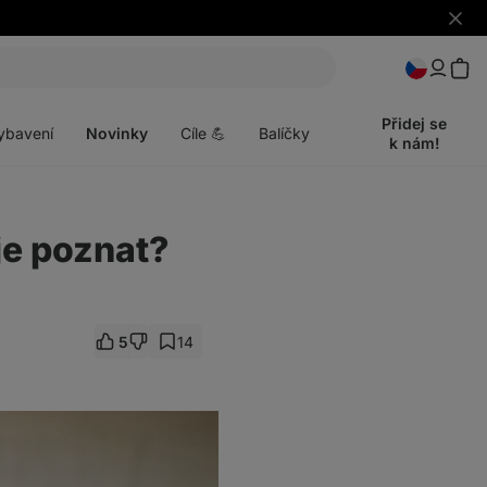
Skrýt
upozo
t
Otevřít
menu
Přidej se
ybavení
Novinky
Cíle 💪
Balíčky
k nám!
 je poznat?
5
14