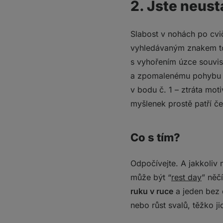
2. Jste neus
Slabost v nohách po cvi
vyhledávaným znakem to
s vyhořením úzce souvis
a zpomalenému pohybu se
v bodu č. 1 – ztráta mot
myšlenek prostě patří če
Co s tím?
Odpočívejte. A jakkoliv 
může být “
rest day
” něč
ruku v ruce
a jeden bez 
nebo růst svalů, těžko 