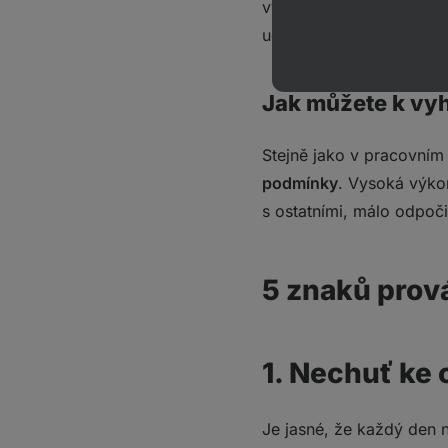
vyhoření časem “prostě p
udeří naplno, daného je
Jak můžete k vyho
Stejně jako v pracovním
podmínky
. Vysoká výkon
s ostatními, málo odpoči
5 znaků prová
1. Nechuť ke 
Je jasné, že každý den n