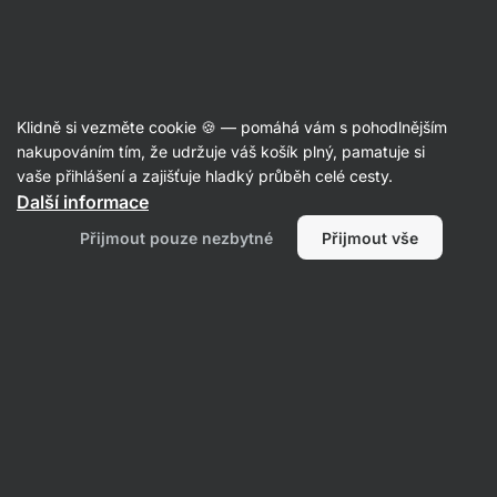
Aktin
Články
Klidně si vezměte cookie 🍪 — pomáhá vám s pohodlnějším
Vysoce citliví lidé: V čem vynikají a
nakupováním tím, že udržuje váš košík plný, pamatuje si
vaše přihlášení a zajišťuje hladký průběh celé cesty.
proč může být život se zvýšenou
Další informace
senzitivitou obtížný?
Přijmout pouze nezbytné
Přijmout vše
Mgr. Kristýna Kovářová
04. 04. 2022
Sdílet
Komentáře
6