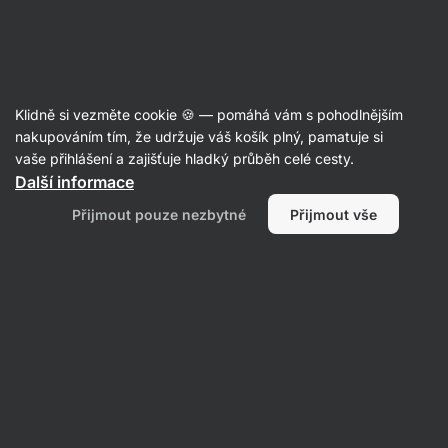
Aktin
Články
Klidně si vezměte cookie 🍪 — pomáhá vám s pohodlnějším
Nejlepší cviky s kettlebellem, které
nakupováním tím, že udržuje váš košík plný, pamatuje si
vaše přihlášení a zajišťuje hladký průběh celé cesty.
procvičí celé tělo
Další informace
RNDr. Tomáš Novotný
19. 02. 2023
Přijmout pouze nezbytné
Přijmout vše
Sdílet
Komentáře
6
39