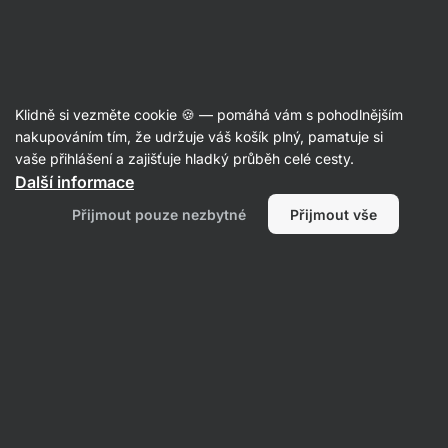
Aktin
Články
Klidně si vezměte cookie 🍪 — pomáhá vám s pohodlnějším
Toxické vztahy: proč jsou
nakupováním tím, že udržuje váš košík plný, pamatuje si
vaše přihlášení a zajišťuje hladký průběh celé cesty.
nebezpečné a jak je poznat?
Další informace
Mgr. Kristýna Kovářová
29. 06. 2023
Přijmout pouze nezbytné
Přijmout vše
ověřil/a
RNDr. Tomáš Novotný
Sdílet
Komentáře
2
9