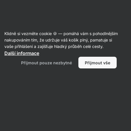
Aktin
Články
Klidně si vezměte cookie 🍪 — pomáhá vám s pohodlnějším
5 nejlepších druhů rýže
nakupováním tím, že udržuje váš košík plný, pamatuje si
vaše přihlášení a zajišťuje hladký průběh celé cesty.
Jan Caha
14. 10. 2014
Další informace
Sdílet
Komentáře
1
Přijmout pouze nezbytné
Přijmout vše